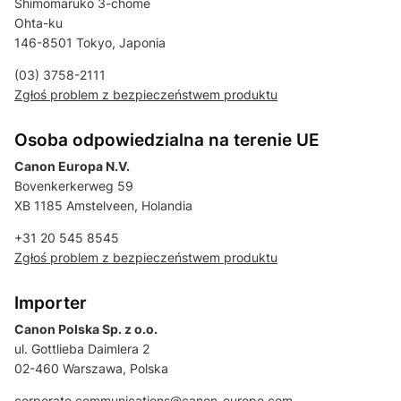
Shimomaruko 3-chome
Ohta-ku
146-8501 Tokyo, Japonia
(03) 3758-2111
Zgłoś problem z bezpieczeństwem produktu
Osoba odpowiedzialna na terenie UE
Canon Europa N.V.
Bovenkerkerweg 59
XB 1185 Amstelveen, Holandia
+31 20 545 8545
Zgłoś problem z bezpieczeństwem produktu
Importer
Canon Polska Sp. z o.o.
ul. Gottlieba Daimlera 2
02-460 Warszawa, Polska
corporate.communications@canon-europe.com