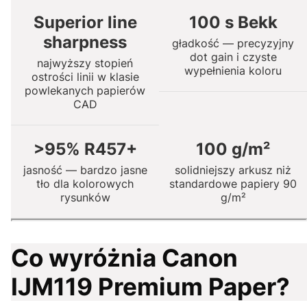
Superior line
100 s Bekk
sharpness
gładkość — precyzyjny
dot gain i czyste
najwyższy stopień
wypełnienia koloru
ostrości linii w klasie
powlekanych papierów
CAD
>95% R457+
100 g/m²
jasność — bardzo jasne
solidniejszy arkusz niż
tło dla kolorowych
standardowe papiery 90
rysunków
g/m²
Co wyróżnia Canon
IJM119 Premium Paper?