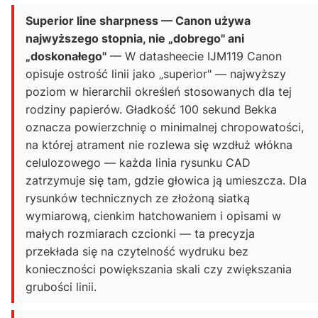
Superior line sharpness — Canon używa
najwyższego stopnia, nie „dobrego" ani
„doskonałego"
— W datasheecie IJM119 Canon
opisuje ostrość linii jako „superior" — najwyższy
poziom w hierarchii określeń stosowanych dla tej
rodziny papierów. Gładkość 100 sekund Bekka
oznacza powierzchnię o minimalnej chropowatości,
na której atrament nie rozlewa się wzdłuż włókna
celulozowego — każda linia rysunku CAD
zatrzymuje się tam, gdzie głowica ją umieszcza. Dla
rysunków technicznych ze złożoną siatką
wymiarową, cienkim hatchowaniem i opisami w
małych rozmiarach czcionki — ta precyzja
przekłada się na czytelność wydruku bez
konieczności powiększania skali czy zwiększania
grubości linii.