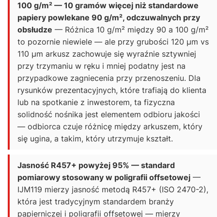
100 g/m² — 10 gramów więcej niż standardowe
papiery powlekane 90 g/m², odczuwalnych przy
obsłudze
— Różnica 10 g/m² między 90 a 100 g/m²
to pozornie niewiele — ale przy grubości 120 µm vs
110 µm arkusz zachowuje się wyraźnie sztywniej
przy trzymaniu w ręku i mniej podatny jest na
przypadkowe zagniecenia przy przenoszeniu. Dla
rysunków prezentacyjnych, które trafiają do klienta
lub na spotkanie z inwestorem, ta fizyczna
solidność nośnika jest elementem odbioru jakości
— odbiorca czuje różnicę między arkuszem, który
się ugina, a takim, który utrzymuje kształt.
Jasność R457+ powyżej 95% — standard
pomiarowy stosowany w poligrafii offsetowej
—
IJM119 mierzy jasność metodą R457+ (ISO 2470-2),
która jest tradycyjnym standardem branży
papierniczej i poligrafii offsetowej — mierzy