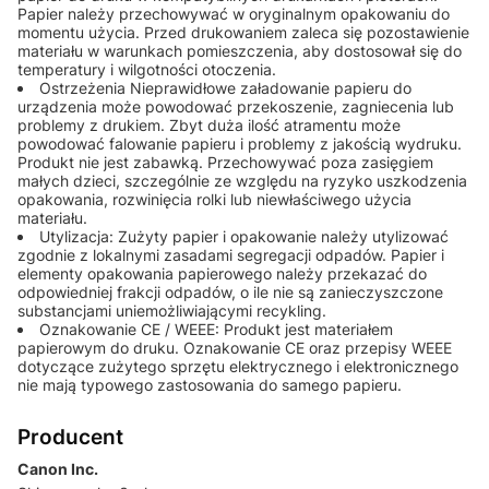
Papier należy przechowywać w oryginalnym opakowaniu do
momentu użycia. Przed drukowaniem zaleca się pozostawienie
materiału w warunkach pomieszczenia, aby dostosował się do
temperatury i wilgotności otoczenia.
Ostrzeżenia Nieprawidłowe załadowanie papieru do
urządzenia może powodować przekoszenie, zagniecenia lub
problemy z drukiem. Zbyt duża ilość atramentu może
powodować falowanie papieru i problemy z jakością wydruku.
Produkt nie jest zabawką. Przechowywać poza zasięgiem
małych dzieci, szczególnie ze względu na ryzyko uszkodzenia
opakowania, rozwinięcia rolki lub niewłaściwego użycia
materiału.
Utylizacja: Zużyty papier i opakowanie należy utylizować
zgodnie z lokalnymi zasadami segregacji odpadów. Papier i
elementy opakowania papierowego należy przekazać do
odpowiedniej frakcji odpadów, o ile nie są zanieczyszczone
substancjami uniemożliwiającymi recykling.
Oznakowanie CE / WEEE: Produkt jest materiałem
papierowym do druku. Oznakowanie CE oraz przepisy WEEE
dotyczące zużytego sprzętu elektrycznego i elektronicznego
nie mają typowego zastosowania do samego papieru.
Producent
Canon Inc.