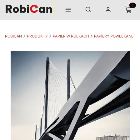
Otwórz wyszukiwarkę
Produk
Szukaj
Menu
Zaloguj się
Koszyk
ROBICAN
PRODUKTY
PAPIER W ROLKACH
PAPIERY POWLEKANE