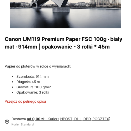
Canon IJM119 Premium Paper FSC 100g · biały
mat · 914mm | opakowanie - 3 rolki * 45m
Papier do ploterów w rolce o wymiarach:
Szerokość: 914 mm
Długość: 45 m
Gramatura: 100 g/m2
Opakowanie: 3 rolki
Przejdź do pełnego opisu
Dostawa
od 0,00 zł
- Kurier (INPOST, DHL, DPD, POCZTEX)
Kurier Standard