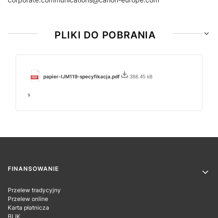
PLIKI DO POBRANIA
papier-IJM119-specyfikacja.pdf
388.45 kB
s
Linki w stopce
FINANSOWANIE
Przelew tradycyjny
Przelew online
Karta płatnicza
BLIK