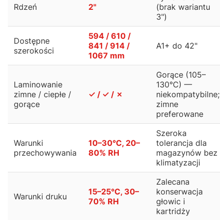
Rdzeń
2"
(brak wariantu
3")
594 / 610 /
Dostępne
841 / 914 /
A1+ do 42"
szerokości
1067 mm
Gorące (105–
Laminowanie
130°C) —
zimne / ciepłe /
✓ / ✓ / ✗
niekompatybilne;
gorące
zimne
preferowane
Szeroka
Warunki
10–30°C, 20–
tolerancja dla
przechowywania
80% RH
magazynów bez
klimatyzacji
Zalecana
15–25°C, 30–
konserwacja
Warunki druku
70% RH
głowic i
kartridży