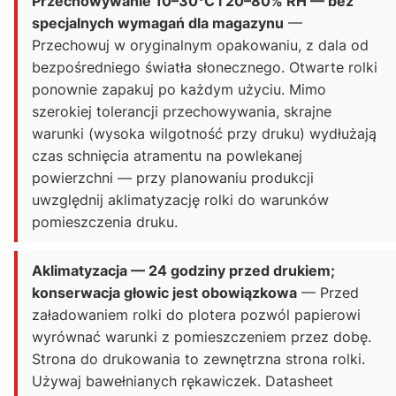
Przechowywanie 10–30°C i 20–80% RH — bez
specjalnych wymagań dla magazynu
—
Przechowuj w oryginalnym opakowaniu, z dala od
bezpośredniego światła słonecznego. Otwarte rolki
ponownie zapakuj po każdym użyciu. Mimo
szerokiej tolerancji przechowywania, skrajne
warunki (wysoka wilgotność przy druku) wydłużają
czas schnięcia atramentu na powlekanej
powierzchni — przy planowaniu produkcji
uwzględnij aklimatyzację rolki do warunków
pomieszczenia druku.
Aklimatyzacja — 24 godziny przed drukiem;
konserwacja głowic jest obowiązkowa
— Przed
załadowaniem rolki do plotera pozwól papierowi
wyrównać warunki z pomieszczeniem przez dobę.
Strona do drukowania to zewnętrzna strona rolki.
Używaj bawełnianych rękawiczek. Datasheet