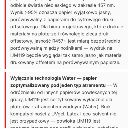
odbicie światła niebieskiego w zakresie 457 nm.
Wynik >95% oznacza papier wyjątkowo jasny,
porównywalny z papierami do cyfrowego druku
offsetowego. Dla biura projektowego, które drukuje
materiały na ploterze i równolegle zleca druk
offsetowy, jasność R457+ jest miarą bezpośrednio
porównywalną między nośnikami — wydruk na
IJM119 będzie wyglądał tak samo jasno jak materiał
drukowany offsetem na porównywalnym papierze.
Wyłącznie technologia Water — papier
zoptymalizowany pod jeden typ atramentu
— W
odróżnieniu od innych papierów powlekanych tej
grupy, IJM119 jest certyfikowany wyłącznie dla
ploterów z atramentem wodnym (Water). Brak
kompatybilności z UVgel, Latex i eco-solvent nie
jest przypadkowy — powłoka IJM119 jest
zoptymalizowana pod profil wsiąkania i schnięcia