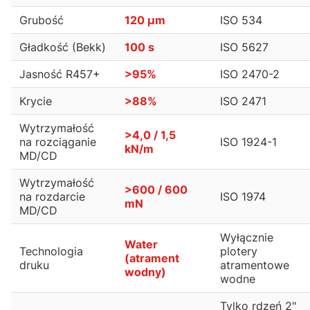
Grubość
120 µm
ISO 534
Gładkość (Bekk)
100 s
ISO 5627
Jasność R457+
>95%
ISO 2470-2
Krycie
>88%
ISO 2471
Wytrzymałość
>4,0 / 1,5
na rozciąganie
ISO 1924-1
kN/m
MD/CD
Wytrzymałość
>600 / 600
na rozdarcie
ISO 1974
mN
MD/CD
Wyłącznie
Water
Technologia
plotery
(atrament
druku
atramentowe
wodny)
wodne
Tylko rdzeń 2"