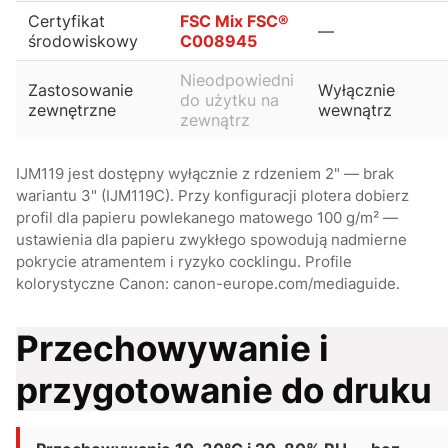
Certyfikat
FSC Mix FSC®
—
środowiskowy
C008945
Nieodpowiedni
Zastosowanie
Wyłącznie
do użytku na
zewnętrzne
wewnątrz
zewnątrz
IJM119 jest dostępny wyłącznie z rdzeniem 2" — brak
wariantu 3" (IJM119C). Przy konfiguracji plotera dobierz
profil dla papieru powlekanego matowego 100 g/m² —
ustawienia dla papieru zwykłego spowodują nadmierne
pokrycie atramentem i ryzyko cocklingu. Profile
kolorystyczne Canon: canon-europe.com/mediaguide.
Przechowywanie i
przygotowanie do druku