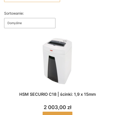
Koniec filtrów
Lista produktów
Sortowanie:
Domyślne
HSM SECURIO C18 | ścinki: 1,9 x 15mm
2 003,00 zł