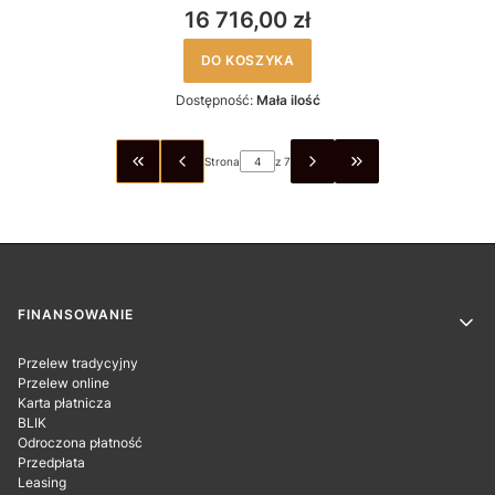
16 716,00 zł
DO KOSZYKA
Dostępność:
Mała ilość
Strona
z 7
WRÓĆ DO PIERWSZEJ STRONY Z PRODUKTAMI
PRZEJDŹ DO OSTAT
Linki w stopce
FINANSOWANIE
Przelew tradycyjny
Przelew online
Karta płatnicza
BLIK
Odroczona płatność
Przedpłata
Leasing