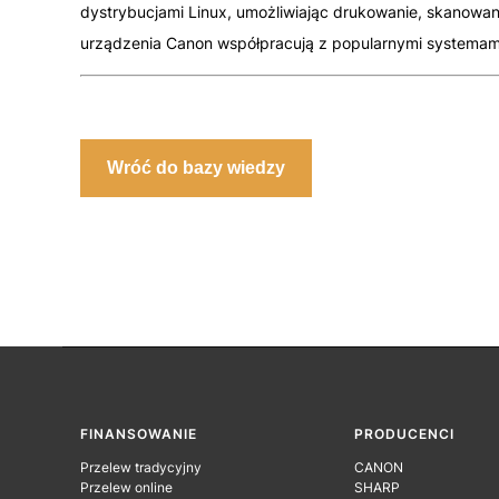
dystrybucjami Linux, umożliwiając drukowanie, skanowan
urządzenia Canon współpracują z popularnymi systemam
Wróć do bazy wiedzy
Linki w stopce
FINANSOWANIE
PRODUCENCI
Przelew tradycyjny
CANON
Przelew online
SHARP