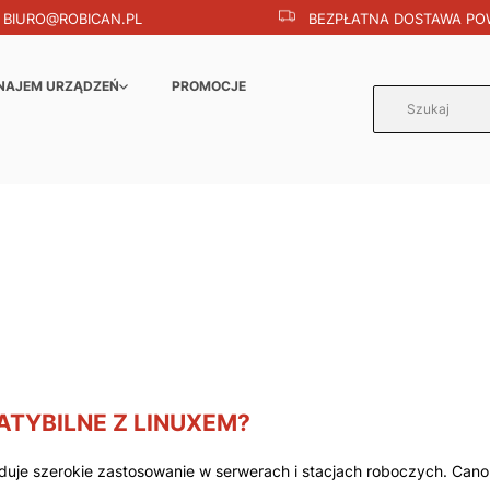
BIURO@ROBICAN.PL
BEZPŁATNA DOSTAWA POW
NAJEM URZĄDZEŃ
PROMOCJE
TYBILNE Z LINUXEM?
duje szerokie zastosowanie w serwerach i stacjach roboczych. Canon