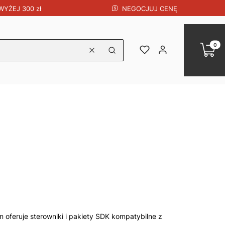
NEGOCJUJ CENĘ
YŻEJ 300 zł
Produk
Koszy
Ulubione
Zaloguj się
Wyczyść
Szukaj
 oferuje sterowniki i pakiety SDK kompatybilne z