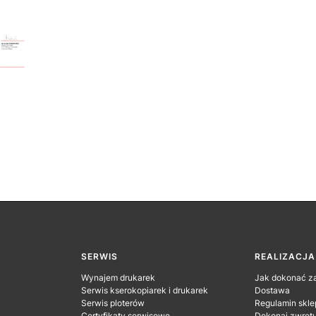
SERWIS
REALIZACJ
Wynajem drukarek
Jak dokonać z
Serwis kserokopiarek i drukarek
Dostawa
Serwis ploterów
Regulamin skle
Certyfikaty serwisowe
Dokonaj zwrot