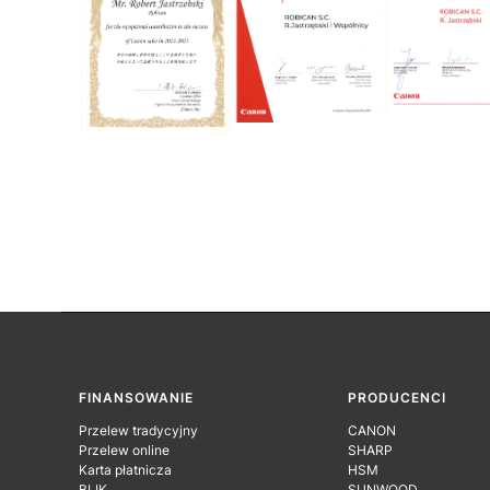
Linki w stopce
FINANSOWANIE
PRODUCENCI
Przelew tradycyjny
CANON
Przelew online
SHARP
Karta płatnicza
HSM
BLIK
SUNWOOD