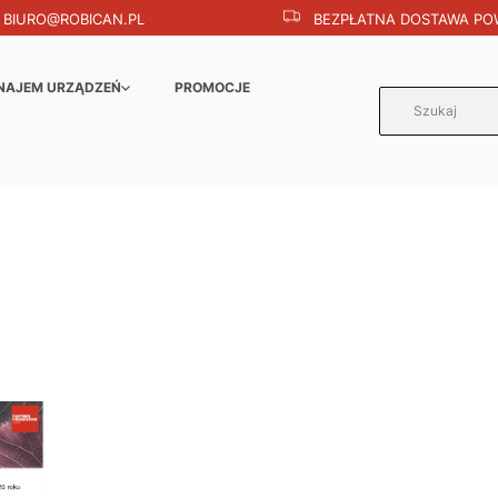
BIURO@ROBICAN.PL
BEZPŁATNA DOSTAWA POW
NAJEM URZĄDZEŃ
PROMOCJE