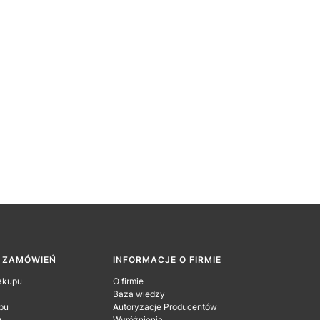
A ZAMÓWIEŃ
INFORMACJE O FIRMIE
akupu
O firmie
Baza wiedzy
pu
Autoryzacje Producentów
u
Wyróżnienia