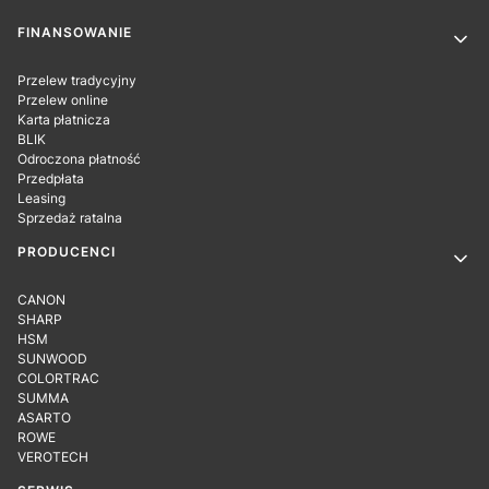
Linki w stopce
FINANSOWANIE
Przelew tradycyjny
Przelew online
Karta płatnicza
BLIK
Odroczona płatność
Przedpłata
Leasing
Sprzedaż ratalna
PRODUCENCI
CANON
SHARP
HSM
SUNWOOD
COLORTRAC
SUMMA
ASARTO
ROWE
VEROTECH