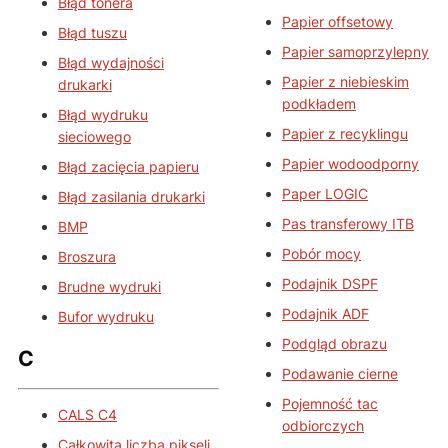
Błąd tonera
Papier offsetowy
Błąd tuszu
Papier samoprzylepny
Błąd wydajności
Papier z niebieskim
drukarki
podkładem
Błąd wydruku
Papier z recyklingu
sieciowego
Papier wodoodporny
Błąd zacięcia papieru
Paper LOGIC
Błąd zasilania drukarki
Pas transferowy ITB
BMP
Pobór mocy
Broszura
Podajnik DSPF
Brudne wydruki
Podajnik ADF
Bufor wydruku
Podgląd obrazu
C
Podawanie cierne
Pojemność tac
CALS C4
odbiorczych
Całkowita liczba pikseli