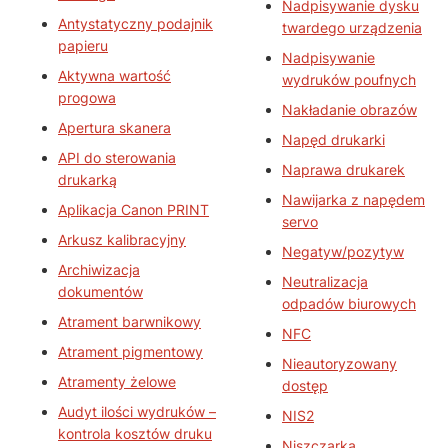
Nadpisywanie dysku
Antystatyczny podajnik
twardego urządzenia
papieru
Nadpisywanie
Aktywna wartość
wydruków poufnych
progowa
Nakładanie obrazów
Apertura skanera
Napęd drukarki
API do sterowania
Naprawa drukarek
drukarką
Nawijarka z napędem
Aplikacja Canon PRINT
servo
Arkusz kalibracyjny
Negatyw/pozytyw
Archiwizacja
Neutralizacja
dokumentów
odpadów biurowych
Atrament barwnikowy
NFC
Atrament pigmentowy
Nieautoryzowany
Atramenty żelowe
dostęp
Audyt ilości wydruków –
NIS2
kontrola kosztów druku
Niszczarka