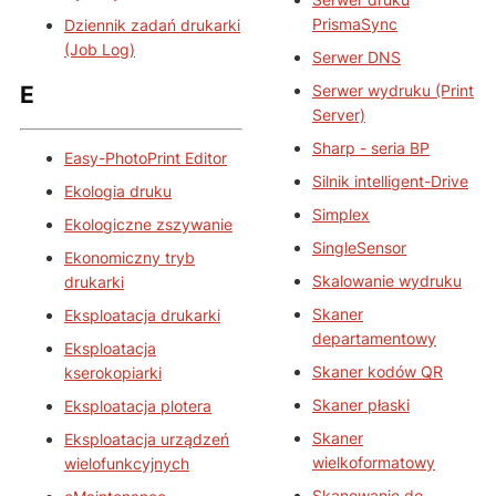
PrismaSync
Dziennik zadań drukarki
(Job Log)
Serwer DNS
Serwer wydruku (Print
E
Server)
Sharp - seria BP
Easy-PhotoPrint Editor
Silnik intelligent-Drive
Ekologia druku
Simplex
Ekologiczne zszywanie
SingleSensor
Ekonomiczny tryb
Skalowanie wydruku
drukarki
Skaner
Eksploatacja drukarki
departamentowy
Eksploatacja
Skaner kodów QR
kserokopiarki
Skaner płaski
Eksploatacja plotera
Skaner
Eksploatacja urządzeń
wielkoformatowy
wielofunkcyjnych
Skanowanie do