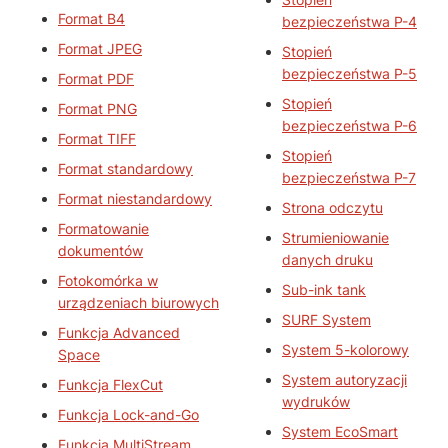
Format B4
bezpieczeństwa P-4
Format JPEG
Stopień
bezpieczeństwa P-5
Format PDF
Stopień
Format PNG
bezpieczeństwa P-6
Format TIFF
Stopień
Format standardowy
bezpieczeństwa P-7
Format niestandardowy
Strona odczytu
Formatowanie
Strumieniowanie
dokumentów
danych druku
Fotokomórka w
Sub-ink tank
urządzeniach biurowych
SURF System
Funkcja Advanced
System 5-kolorowy
Space
System autoryzacji
Funkcja FlexCut
wydruków
Funkcja Lock-and-Go
System EcoSmart
Funkcja MultiStream