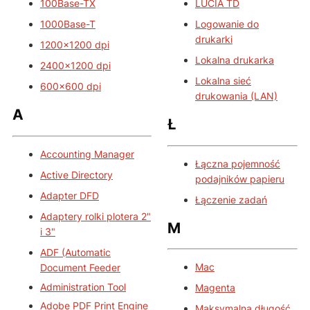
100Base-TX
LUCIA TD
1000Base-T
Logowanie do
drukarki
1200×1200 dpi
Lokalna drukarka
2400×1200 dpi
Lokalna sieć
600×600 dpi
drukowania (LAN)
A
Ł
Accounting Manager
Łączna pojemność
Active Directory
podajników papieru
Adapter DFD
Łączenie zadań
Adaptery rolki plotera 2"
M
i 3"
ADF (Automatic
Mac
Document Feeder
Administration Tool
Magenta
Adobe PDF Print Engine
Maksymalna długość