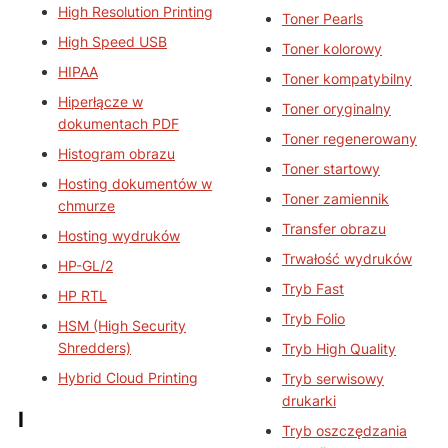
High Resolution Printing
Toner Pearls
High Speed USB
Toner kolorowy
HIPAA
Toner kompatybilny
Hiperłącze w
Toner oryginalny
dokumentach PDF
Toner regenerowany
Histogram obrazu
Toner startowy
Hosting dokumentów w
Toner zamiennik
chmurze
Transfer obrazu
Hosting wydruków
Trwałość wydruków
HP-GL/2
Tryb Fast
HP RTL
Tryb Folio
HSM (High Security
Shredders)
Tryb High Quality
Hybrid Cloud Printing
Tryb serwisowy
drukarki
I
Tryb oszczędzania