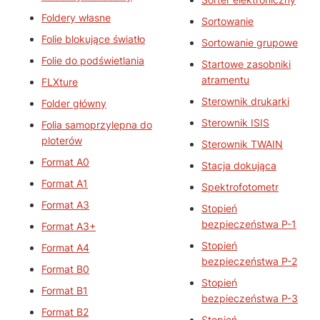
Foldery własne
Sortowanie
Folie blokujące światło
Sortowanie grupowe
Folie do podświetlania
Startowe zasobniki
atramentu
FLXture
Sterownik drukarki
Folder główny
Sterownik ISIS
Folia samoprzylepna do
ploterów
Sterownik TWAIN
Format A0
Stacja dokująca
Format A1
Spektrofotometr
Format A3
Stopień
bezpieczeństwa P-1
Format A3+
Stopień
Format A4
bezpieczeństwa P-2
Format B0
Stopień
Format B1
bezpieczeństwa P-3
Format B2
Stopień