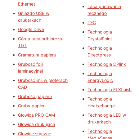
Ethernet
Taca podawania
Gniazdo USB w
ręcznego
drukarkach
TEC
Google Drive
Technologia
Górna taca odbiorcza
CrystalPoint
TDT
Technologia
Gramatura papieru
Directpress
Grubość folii
Technologia DPlink
laminacyjnej
Technologia
Grubość linii w ploterach
EnergyLogic
CAD
Technologia FLXfinish
Grubość papieru
Technologia
Gruby papier
Heatxchange
Głowica PRO CAM
Technologia LED w
drukarkach
Głowica drukująca
Technologia
Głowice styczne
MediaSense