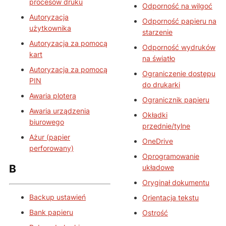
procesów druku
Odporność na wilgoć
Autoryzacja
Odporność papieru na
użytkownika
starzenie
Autoryzacja za pomocą
Odporność wydruków
kart
na światło
Autoryzacja za pomocą
Ograniczenie dostępu
PIN
do drukarki
Awaria plotera
Ogranicznik papieru
Awaria urządzenia
Okładki
biurowego
przednie/tylne
Ażur (papier
OneDrive
perforowany)
Oprogramowanie
B
układowe
Oryginał dokumentu
Backup ustawień
Orientacja tekstu
Bank papieru
Ostrość