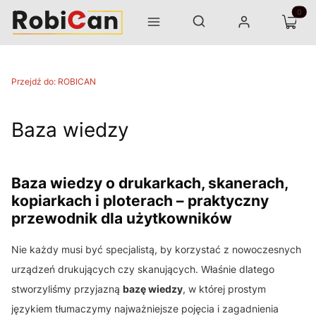
Otwórz wyszukiwarkę
Produk
Szukaj
Menu
Zaloguj się
Koszyk
Przejdź do:
ROBICAN
Baza wiedzy
Baza wiedzy o drukarkach, skanerach,
kopiarkach i ploterach – praktyczny
przewodnik dla użytkowników
Nie każdy musi być specjalistą, by korzystać z nowoczesnych
urządzeń drukujących czy skanujących. Właśnie dlatego
stworzyliśmy przyjazną
bazę wiedzy
, w której prostym
językiem tłumaczymy najważniejsze pojęcia i zagadnienia