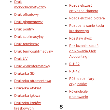
Druk
Rozdzielczość
monochromatyczny
optyczna skanera
Druk offsetowy
Rozdzielczość plotera
Druk pigmentowy
Rozpoznawanie kodu
Druk poufny
kreskowego
Druk sublimacyjny
Rozstaw dysz
Druk termiczny
Rozliczanie zadań
drukowania (Job
Druk termosublimacyjny
Accounting)
Druk UV
RU-32
Druk wielkoformatowy
RU-42
Drukarka 3D
Różne rozmiary
Drukarka atramentowa
oryginałów
Drukarka etykiet
Równoległe
Drukarka igłowa
drukowanie
Drukarka kodów
S
kreskowych