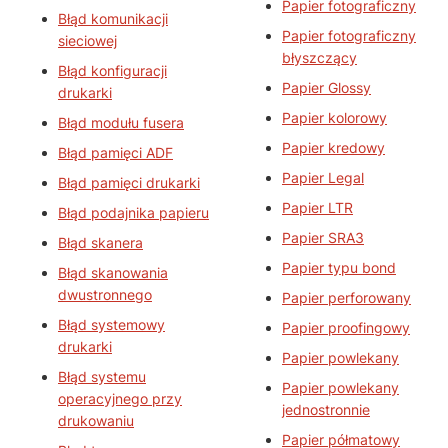
Papier fotograficzny
Błąd komunikacji
Papier fotograficzny
sieciowej
błyszczący
Błąd konfiguracji
Papier Glossy
drukarki
Papier kolorowy
Błąd modułu fusera
Papier kredowy
Błąd pamięci ADF
Papier Legal
Błąd pamięci drukarki
Papier LTR
Błąd podajnika papieru
Papier SRA3
Błąd skanera
Papier typu bond
Błąd skanowania
dwustronnego
Papier perforowany
Błąd systemowy
Papier proofingowy
drukarki
Papier powlekany
Błąd systemu
Papier powlekany
operacyjnego przy
jednostronnie
drukowaniu
Papier półmatowy