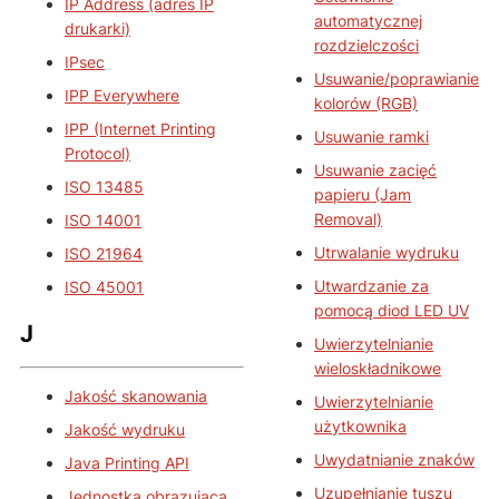
IP Address (adres IP
automatycznej
drukarki)
rozdzielczości
IPsec
Usuwanie/poprawianie
IPP Everywhere
kolorów (RGB)
IPP (Internet Printing
Usuwanie ramki
Protocol)
Usuwanie zacięć
ISO 13485
papieru (Jam
Removal)
ISO 14001
Utrwalanie wydruku
ISO 21964
Utwardzanie za
ISO 45001
pomocą diod LED UV
J
Uwierzytelnianie
wieloskładnikowe
Jakość skanowania
Uwierzytelnianie
użytkownika
Jakość wydruku
Uwydatnianie znaków
Java Printing API
Uzupełnianie tuszu
Jednostka obrazująca