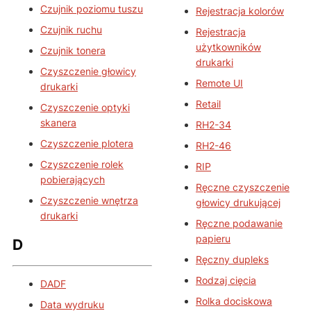
Czujnik poziomu tuszu
Rejestracja kolorów
Czujnik ruchu
Rejestracja
użytkowników
Czujnik tonera
drukarki
Czyszczenie głowicy
Remote UI
drukarki
Retail
Czyszczenie optyki
skanera
RH2-34
Czyszczenie plotera
RH2-46
Czyszczenie rolek
RIP
pobierających
Ręczne czyszczenie
Czyszczenie wnętrza
głowicy drukującej
drukarki
Ręczne podawanie
papieru
D
Ręczny dupleks
Rodzaj cięcia
DADF
Rolka dociskowa
Data wydruku