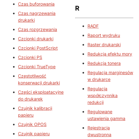
Czas buforowania
R
Czas nagrzewania
drukarki
RADF
Czas rozgrzewania
Raport wydruku
Czcionki drukarki
Raster drukarski
Czcionki PostScript
Redukcja efektu mory
Czcionki PS
Redukcja tonera
Czcionki TrueType
Regulacja marginesów
Częstotliwość
w drukarce
konserwacji drukarki
Regulacja
Części eksploatacyjne
współczynnika
do drukarek
redukcji
Czujnik kalibracji
Regulowane
papieru
ustawienia gamma
Czujnik OPOS
Rejestracja
Czujnik papieru
dwustronna