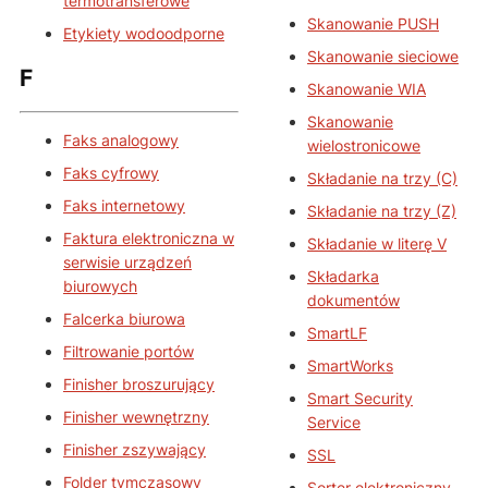
termotransferowe
Skanowanie PUSH
Etykiety wodoodporne
Skanowanie sieciowe
F
Skanowanie WIA
Skanowanie
Faks analogowy
wielostronicowe
Faks cyfrowy
Składanie na trzy (C)
Faks internetowy
Składanie na trzy (Z)
Faktura elektroniczna w
Składanie w literę V
serwisie urządzeń
Składarka
biurowych
dokumentów
Falcerka biurowa
SmartLF
Filtrowanie portów
SmartWorks
Finisher broszurujący
Smart Security
Finisher wewnętrzny
Service
Finisher zszywający
SSL
Folder tymczasowy
Sorter elektroniczny