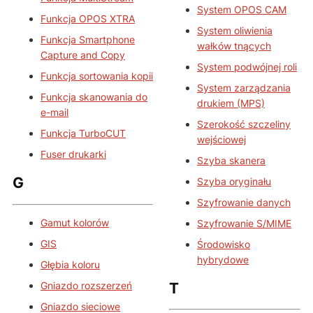
System OPOS CAM
Funkcja OPOS XTRA
System oliwienia
Funkcja Smartphone
wałków tnących
Capture and Copy
System podwójnej roli
Funkcja sortowania kopii
System zarządzania
Funkcja skanowania do
drukiem (MPS)
e-mail
Szerokość szczeliny
Funkcja TurboCUT
wejściowej
Fuser drukarki
Szyba skanera
G
Szyba oryginału
Szyfrowanie danych
Gamut kolorów
Szyfrowanie S/MIME
GIS
Środowisko
hybrydowe
Głębia koloru
Gniazdo rozszerzeń
T
Gniazdo sieciowe