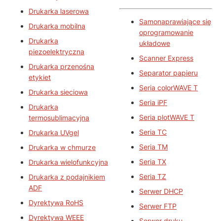
Drukarka laserowa
Samonaprawiające się
Drukarka mobilna
oprogramowanie
Drukarka
układowe
piezoelektryczna
Scanner Express
Drukarka przenośna
Separator papieru
etykiet
Seria colorWAVE T
Drukarka sieciowa
Seria iPF
Drukarka
Seria plotWAVE T
termosublimacyjna
Seria TC
Drukarka UVgel
Seria TM
Drukarka w chmurze
Seria TX
Drukarka wielofunkcyjna
Seria TZ
Drukarka z podajnikiem
ADF
Serwer DHCP
Dyrektywa RoHS
Serwer FTP
Dyrektywa WEEE
Serwer druku