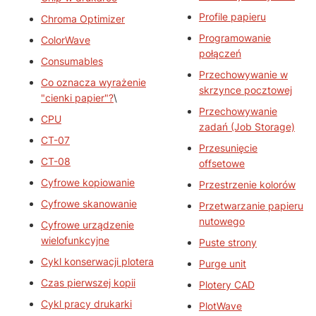
Profile papieru
Chroma Optimizer
Programowanie
ColorWave
połączeń
Consumables
Przechowywanie w
Co oznacza wyrażenie
skrzynce pocztowej
"cienki papier"?
\
Przechowywanie
CPU
zadań (Job Storage)
CT-07
Przesunięcie
CT-08
offsetowe
Cyfrowe kopiowanie
Przestrzenie kolorów
Cyfrowe skanowanie
Przetwarzanie papieru
nutowego
Cyfrowe urządzenie
wielofunkcyjne
Puste strony
Cykl konserwacji plotera
Purge unit
Czas pierwszej kopii
Plotery CAD
Cykl pracy drukarki
PlotWave