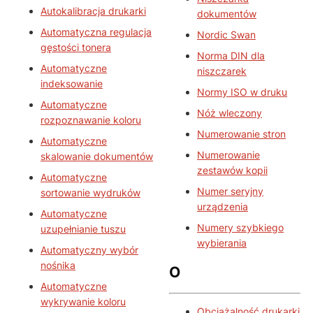
Autokalibracja drukarki
dokumentów
Automatyczna regulacja
Nordic Swan
gęstości tonera
Norma DIN dla
Automatyczne
niszczarek
indeksowanie
Normy ISO w druku
Automatyczne
Nóż wleczony
rozpoznawanie koloru
Numerowanie stron
Automatyczne
Numerowanie
skalowanie dokumentów
zestawów kopii
Automatyczne
Numer seryjny
sortowanie wydruków
urządzenia
Automatyczne
Numery szybkiego
uzupełnianie tuszu
wybierania
Automatyczny wybór
nośnika
O
Automatyczne
wykrywanie koloru
Obciążalność drukarki