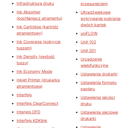
Infrastruktura druku
przesunięciem
Ink Absorber
Ultradźwiękowe
(pochłaniacz atramentu)
wykrywanie pobrania
dwóch kartek
Ink Cartridge (kartridż
atramentowy)
uniFLOW
Ink Coverage (pokrycie
Unit 102
tuszem)
Unit 201
Ink Density (gęstość
Urządzenie
tuszu)
wielofunkcyjne
Ink Economy Mode
Ustawienia drukarki
Inkjet Printer (drukarka
Ustawienia formatu
atramentowa)
papieru
Interfejs
Ustawienia jakości
Interfejs ClearConnect
druku
Interjejs DFD
Ustawienia sieciowe
drukarki
Interfejs KDKlink
Ustawienie