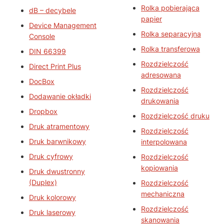
Rolka pobierająca
dB – decybele
papier
Device Management
Rolka separacyjna
Console
Rolka transferowa
DIN 66399
Rozdzielczość
Direct Print Plus
adresowana
DocBox
Rozdzielczość
Dodawanie okładki
drukowania
Dropbox
Rozdzielczość druku
Druk atramentowy
Rozdzielczość
Druk barwnikowy
interpolowana
Druk cyfrowy
Rozdzielczość
kopiowania
Druk dwustronny
(Duplex)
Rozdzielczość
mechaniczna
Druk kolorowy
Rozdzielczość
Druk laserowy
skanowania