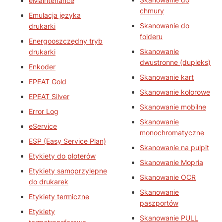
eMaintenance
chmury
Emulacja języka
Skanowanie do
drukarki
folderu
Energooszczędny tryb
Skanowanie
drukarki
dwustronne (dupleks)
Enkoder
Skanowanie kart
EPEAT Gold
Skanowanie kolorowe
EPEAT Silver
Skanowanie mobilne
Error Log
Skanowanie
eService
monochromatyczne
ESP (Easy Service Plan)
Skanowanie na pulpit
Etykiety do ploterów
Skanowanie Mopria
Etykiety samoprzylepne
Skanowanie OCR
do drukarek
Skanowanie
Etykiety termiczne
paszportów
Etykiety
Skanowanie PULL