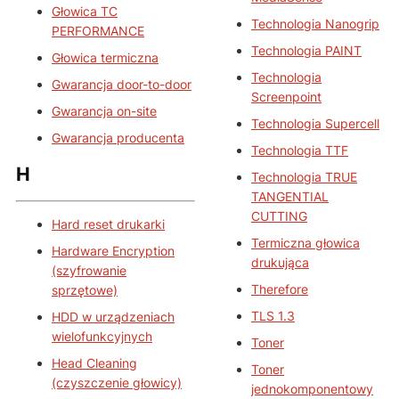
Głowica TC
Technologia Nanogrip
PERFORMANCE
Technologia PAINT
Głowica termiczna
Technologia
Gwarancja door-to-door
Screenpoint
Gwarancja on-site
Technologia Supercell
Gwarancja producenta
Technologia TTF
H
Technologia TRUE
TANGENTIAL
CUTTING
Hard reset drukarki
Termiczna głowica
Hardware Encryption
drukująca
(szyfrowanie
Therefore
sprzętowe)
TLS 1.3
HDD w urządzeniach
wielofunkcyjnych
Toner
Head Cleaning
Toner
(czyszczenie głowicy)
jednokomponentowy