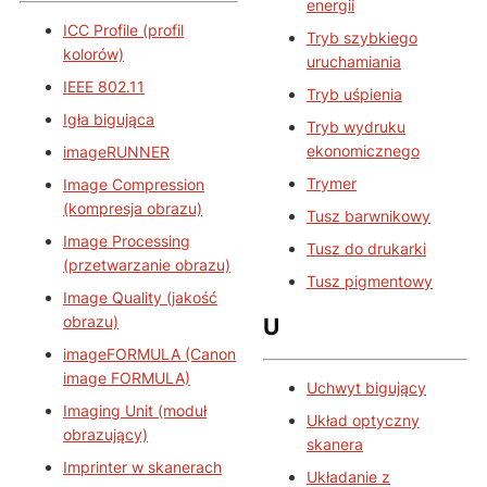
energii
ICC Profile (profil
Tryb szybkiego
kolorów)
uruchamiania
IEEE 802.11
Tryb uśpienia
Igła bigująca
Tryb wydruku
ekonomicznego
imageRUNNER
Trymer
Image Compression
(kompresja obrazu)
Tusz barwnikowy
Image Processing
Tusz do drukarki
(przetwarzanie obrazu)
Tusz pigmentowy
Image Quality (jakość
obrazu)
U
imageFORMULA (Canon
image FORMULA)
Uchwyt bigujący
Imaging Unit (moduł
Układ optyczny
obrazujący)
skanera
Imprinter w skanerach
Układanie z