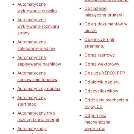
Automatyczne
Obciążenie
wykrywanie nośnika
miesięczne drukarki
Automatyczne
Obieg dokumentów w
wykrywanie rozmiaru
biurze
strony
Objętość kropli
Automatyczne
atramentu
zakładanie mediów
Obraz rastrowy
Automatyczne
zapisywanie nośników
Obraz wektorowy
Automatyczne
Obsługa XEROX PPP
zamawianie tonerów
Odbiornik papieru
Automatyczny duplex
Odczyt liczników
Automatyczny
Oddzielny mechanizm
start/stop
tnący CD
Automatyczny tryb
Odporność
oszczędzania energii
mechaniczna
Automatyzacja
wydruków