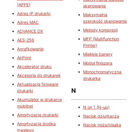
(APPE)
skanowania
Adres IP drukarki
Maksymalna
szerokość skanowania
Adres MAC
Metody kompresji
ADVANCE DX
MFP (Multifunction
AES-256
Printer)
Agrafkowanie
Miękkie banery
AirPrint
Moduł finiszera
Akcelerator druku
Monochromatyczna
Akcesoria do drukarek
drukarka
Aktualizacja firmware
N
drukarki
Akumulator w drukarce
mobilnej
N on 1 (N-up)
Amortyzacja drukarki
Nacisk dziurkacza
Amortyzacja środka
Nacisk noża/pisaka
trwałego