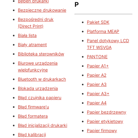
Bęben drukarki
P
Bezpieczne drukowanie
Bezpośredni druk
Pakiet SDK
(Direct Print)
Platforma MEAP
Biała lista
Panel dotykowy LCD
Biały atrament
TFT WSVGA
Biblioteka sterowników
PANTONE
Biurowe urządzenia
Papier A1+
wielofunkcyjne
Papier A2
Bluetooth w drukarkach
Papier A3
Blokada urządzenia
Papier A3+
Błąd czujnika papieru
Papier A4
Błąd firmware'u
Papier bezdrzewny
Błąd formatera
Papier etykietowy
Błąd inicjalizacji drukarki
Papier firmowy
Błąd kalibracji