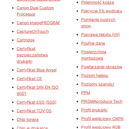
Pojemność kosza
Canon Dual Custom
Pokrycie 5% wydruku
Processor
Pomijanie pustych
Canon imagePROGRAF
stron
CaptureOnTouch
Poprawa tekstu (I/II)
Cartridge
Poufne dane
Certyfikat
Powierzchnia
bezpieczeństwa
montażowa
drukarki
Powtarzanie obrazów
Certyfikat Blue Angel
Poziom hałasu
Certyfikat CE
Poziomy szarości
Certyfikat DIN EN ISO
PPM
9001
PRISMAproduce Tech
Certyfikat ESG (SGS)
Profil drukarki
Certyfikat TÜV-GS
Profil wejściowy CMYK
Chip tonera
Profil wejściowy RGB
Chip w drukarce