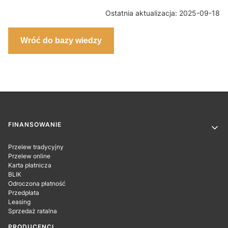
Ostatnia aktualizacja: 2025-09-18
Wróć do bazy wiedzy
Linki w stopce
FINANSOWANIE
Przelew tradycyjny
Przelew online
Karta płatnicza
BLIK
Odroczona płatność
Przedpłata
Leasing
Sprzedaż ratalna
PRODUCENCI