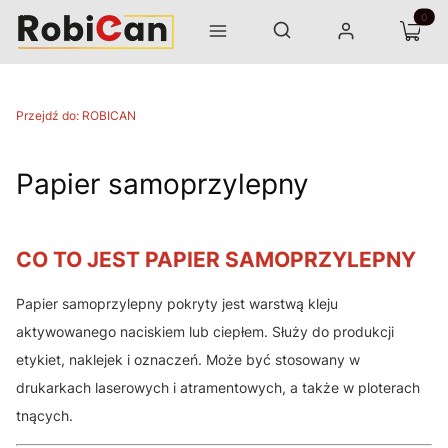
Otwórz wyszukiwarkę
Produk
Szukaj
Menu
Zaloguj się
Koszyk
Przejdź do:
ROBICAN
Papier samoprzylepny
CO TO JEST PAPIER SAMOPRZYLEPNY
Papier samoprzylepny pokryty jest warstwą kleju
aktywowanego naciskiem lub ciepłem. Służy do produkcji
etykiet, naklejek i oznaczeń. Może być stosowany w
drukarkach laserowych i atramentowych, a także w ploterach
tnących.