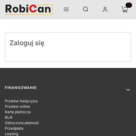
Otwórz wyszukiwarkę
Produk
Szukaj
Menu
Zaloguj się
Koszyk
Zaloguj się
Linki w stopce
FINANSOWANIE
Przelew tradycyjny
Przelew online
Karta płatnicza
BLIK
Odroczona płatność
Przedpłata
Leasing