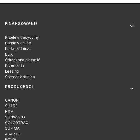
Linki w stopce
FINANSOWANIE
Przelew tradycyjny
Przelew online
Karta płatnicza
BLIK
Odroczona płatność
Przedpłata
Leasing
Sprzedaż ratalna
PRODUCENCI
CANON
SHARP
HSM
SUNWOOD
COLORTRAC
SUMMA
ASARTO
ROWE