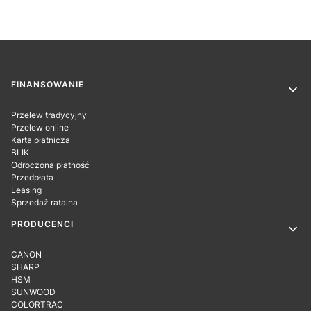
Linki w stopce
FINANSOWANIE
Przelew tradycyjny
Przelew online
Karta płatnicza
BLIK
Odroczona płatność
Przedpłata
Leasing
Sprzedaż ratalna
PRODUCENCI
CANON
SHARP
HSM
SUNWOOD
COLORTRAC