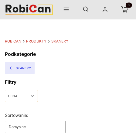
Otwórz wyszukiwarkę
Produk
Szukaj
Menu
Zaloguj się
Koszyk
ROBICAN
PRODUKTY
SKANERY
Podkategorie
SKANERY
Filtry
CENA
Koniec filtrów
Lista produktów
Sortowanie:
Domyślne