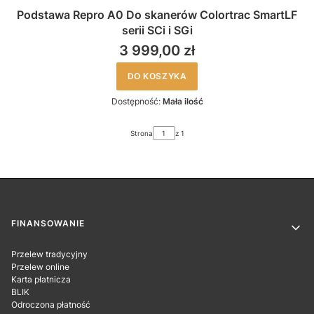
Podstawa Repro A0 Do skanerów Colortrac SmartLF
serii SCi i SGi
3 999,00 zł
DO KOSZYKA
Dostępność:
Mała ilość
Strona
z 1
Linki w stopce
FINANSOWANIE
Przelew tradycyjny
Przelew online
Karta płatnicza
BLIK
Odroczona płatność