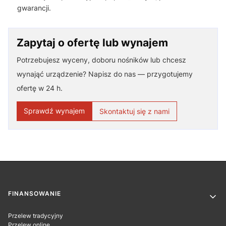
gwarancji.
Zapytaj o ofertę lub wynajem
Potrzebujesz wyceny, doboru nośników lub chcesz
wynająć urządzenie? Napisz do nas — przygotujemy
ofertę w 24 h.
Sprawdź wynajem
Skontaktuj się z nami
Linki w stopce
FINANSOWANIE
Przelew tradycyjny
Przelew online