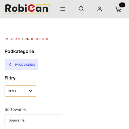
Otwórz wyszukiwarkę
Produk
Szukaj
Menu
Zaloguj się
Koszyk
ROBICAN
PRODUCENCI
Podkategorie
PRODUCENCI
Filtry
CENA
Koniec filtrów
Lista produktów
Sortowanie:
Domyślne