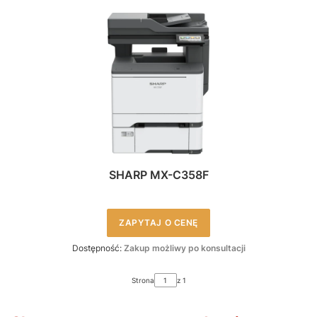
SHARP MX-C358F
ZAPYTAJ O CENĘ
Dostępność:
Zakup możliwy po konsultacji
Strona
z 1