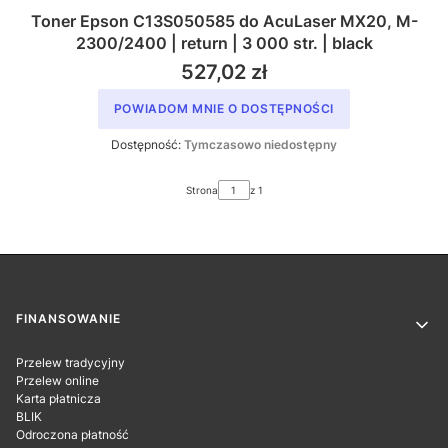
Toner Epson C13S050585 do AcuLaser MX20, M-
2300/2400 | return | 3 000 str. | black
527,02 zł
POWIADOM MNIE O DOSTĘPNOŚCI
Dostępność:
Tymczasowo niedostępny
Strona
z 1
Linki w stopce
FINANSOWANIE
Przelew tradycyjny
Przelew online
Karta płatnicza
BLIK
Odroczona płatność