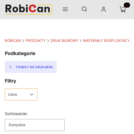
Otwórz wyszukiwarkę
Produk
Szukaj
Menu
Zaloguj się
Koszyk
ROBICAN
PRODUKTY
DRUK BIUROWY
MATERIAŁY EKSPLOATACYJ
Podkategorie
TONERY DO DRUKAREK
Filtry
CENA
Koniec filtrów
Lista produktów
Sortowanie:
Domyślne