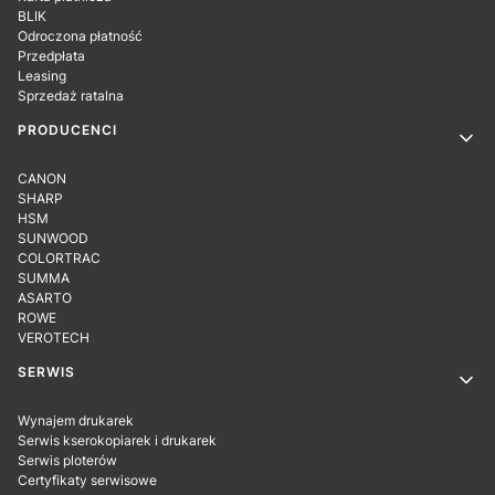
BLIK
Odroczona płatność
Przedpłata
Leasing
Sprzedaż ratalna
PRODUCENCI
CANON
SHARP
HSM
SUNWOOD
COLORTRAC
SUMMA
ASARTO
ROWE
VEROTECH
SERWIS
Wynajem drukarek
Serwis kserokopiarek i drukarek
Serwis ploterów
Certyfikaty serwisowe