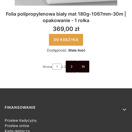
Folia polipropylenowa biały mat 180g-1067mm-30m |
opakowanie - 1 rolka
369,00 zł
DO KOSZYKA
Dostępność:
Mała ilość
Strona
z 2
PRZEJDŹ DO OSTATNIEJ 
Linki w stopce
FINANSOWANIE
Przelew tradycyjny
Przelew online
Karta płatnicza