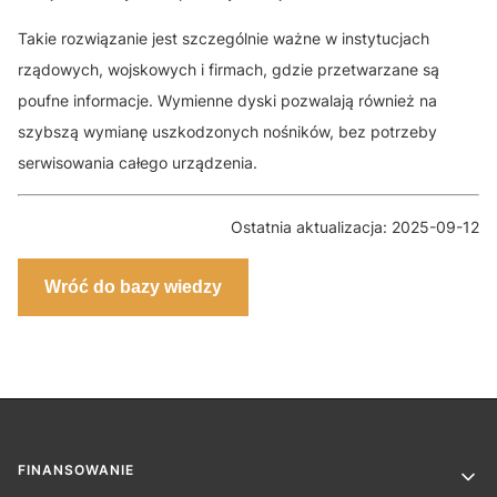
Takie rozwiązanie jest szczególnie ważne w instytucjach
rządowych, wojskowych i firmach, gdzie przetwarzane są
poufne informacje. Wymienne dyski pozwalają również na
szybszą wymianę uszkodzonych nośników, bez potrzeby
serwisowania całego urządzenia.
Ostatnia aktualizacja: 2025-09-12
Wróć do bazy wiedzy
Linki w stopce
FINANSOWANIE