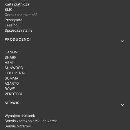
Karta płatnicza
BLIK
Odroczona płatność
Przedpłata
Leasing
Sprzedaż ratalna
PRODUCENCI
CANON
SHARP
HSM
SUNWOOD
COLORTRAC
SUMMA
ASARTO
ROWE
VEROTECH
SERWIS
Wynajem drukarek
Serwis kserokopiarek i drukarek
Serwis ploterów