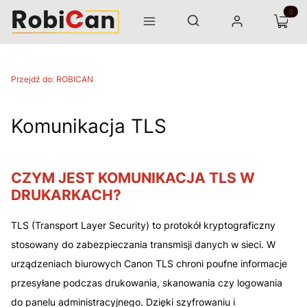
Otwórz wyszukiwarkę
Produk
Szukaj
Menu
Zaloguj się
Koszyk
Przejdź do:
ROBICAN
Komunikacja TLS
CZYM JEST KOMUNIKACJA TLS W
DRUKARKACH?
TLS (Transport Layer Security) to protokół kryptograficzny
stosowany do zabezpieczania transmisji danych w sieci. W
urządzeniach biurowych Canon TLS chroni poufne informacje
przesyłane podczas drukowania, skanowania czy logowania
do panelu administracyjnego. Dzięki szyfrowaniu i