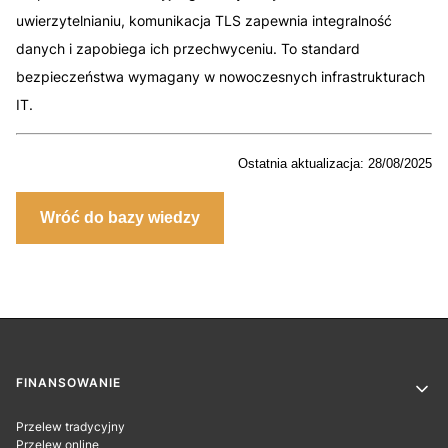
uwierzytelnianiu, komunikacja TLS zapewnia integralność
danych i zapobiega ich przechwyceniu. To standard
bezpieczeństwa wymagany w nowoczesnych infrastrukturach
IT.
Ostatnia aktualizacja: 2
8
/08/2025
Wróć do bazy wiedzy
Linki w stopce
FINANSOWANIE
Przelew tradycyjny
Przelew online