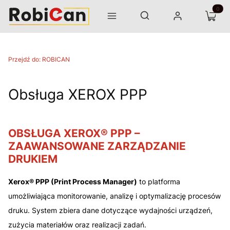
Otwórz wyszukiwarkę
Produk
Szukaj
Menu
Zaloguj się
Koszyk
Przejdź do:
ROBICAN
Obsługa XEROX PPP
OBSŁUGA XEROX® PPP –
ZAAWANSOWANE ZARZĄDZANIE
DRUKIEM
Xerox® PPP (Print Process Manager)
to platforma
umożliwiająca monitorowanie, analizę i optymalizację procesów
druku. System zbiera dane dotyczące wydajności urządzeń,
zużycia materiałów oraz realizacji zadań.