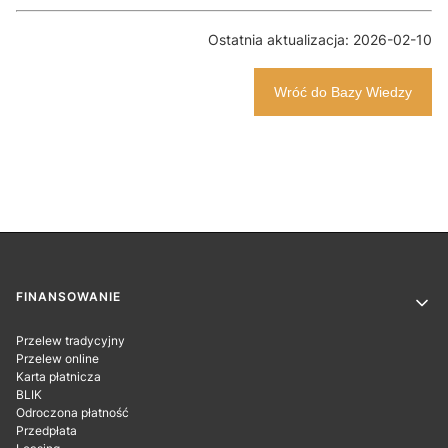
Ostatnia aktualizacja: 2026-02-10
Wróć do Bazy Wiedzy
Linki w stopce
FINANSOWANIE
Przelew tradycyjny
Przelew online
Karta płatnicza
BLIK
Odroczona płatność
Przedpłata