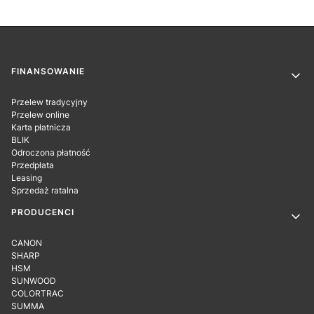
Linki w stopce
FINANSOWANIE
Przelew tradycyjny
Przelew online
Karta płatnicza
BLIK
Odroczona płatność
Przedpłata
Leasing
Sprzedaż ratalna
PRODUCENCI
CANON
SHARP
HSM
SUNWOOD
COLORTRAC
SUMMA