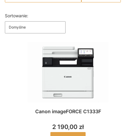
Koniec filtrów
Lista produktów
Sortowanie:
Domyślne
Canon imageFORCE C1333F
2 190,00 zł