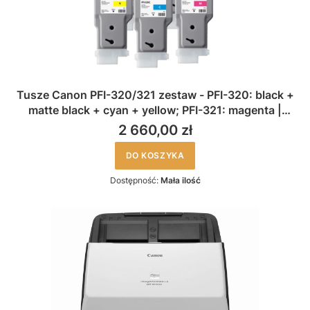
Tusze Canon PFI-320/321 zestaw - PFI-320: black +
matte black + cyan + yellow; PFI-321: magenta |
oryginalne
2 660,00 zł
DO KOSZYKA
Dostępność:
Mała ilość