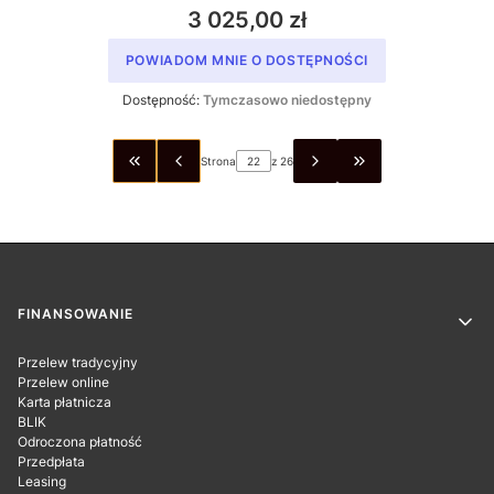
3 025,00 zł
POWIADOM MNIE O DOSTĘPNOŚCI
Dostępność:
Tymczasowo niedostępny
Strona
z 26
WRÓĆ DO PIERWSZEJ STRONY Z PRODUKTAMI
PRZEJDŹ DO OSTA
Linki w stopce
FINANSOWANIE
Przelew tradycyjny
Przelew online
Karta płatnicza
BLIK
Odroczona płatność
Przedpłata
Leasing