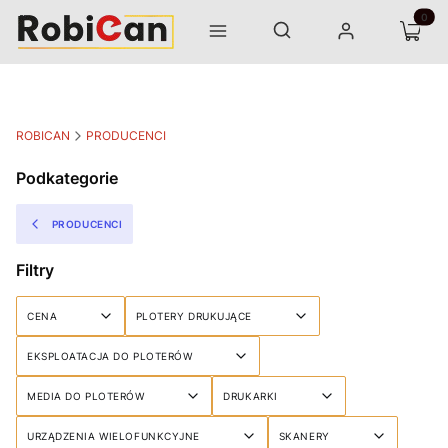
Otwórz wyszukiwarkę
Produk
Szukaj
Menu
Zaloguj się
Koszyk
ROBICAN
PRODUCENCI
Podkategorie
PRODUCENCI
Filtry
CENA
PLOTERY DRUKUJĄCE
EKSPLOATACJA DO PLOTERÓW
MEDIA DO PLOTERÓW
DRUKARKI
URZĄDZENIA WIELOFUNKCYJNE
SKANERY