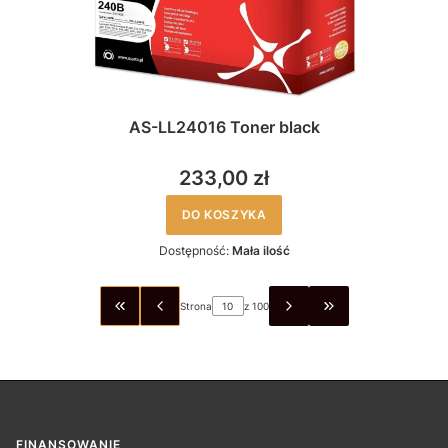
AS-LL24016 Toner black
233,00 zł
DO KOSZYKA
Dostępność:
Mała ilość
Strona
z 100
WRÓĆ DO PIERWSZEJ STRONY Z PRODUKTAMI
PRZEJDŹ DO OSTA
FINANSOWANIE