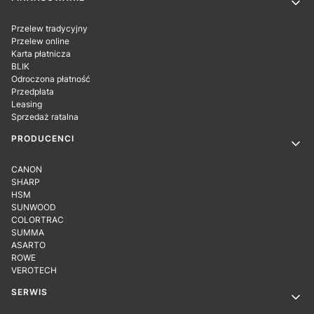
Linki w stopce
Przelew tradycyjny
Przelew online
Karta płatnicza
BLIK
Odroczona płatność
Przedpłata
Leasing
Sprzedaż ratalna
PRODUCENCI
CANON
SHARP
HSM
SUNWOOD
COLORTRAC
SUMMA
ASARTO
ROWE
VEROTECH
SERWIS