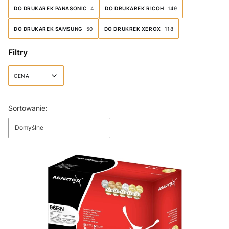
DO DRUKAREK PANASONIC
4
DO DRUKAREK RICOH
149
DO DRUKAREK SAMSUNG
50
DO DRUKREK XEROX
118
Filtry
CENA
Koniec filtrów
Lista produktów
Sortowanie:
Domyślne