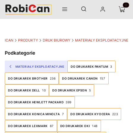
Otwórz wyszukiwarkę
Produk
Szukaj
Menu
Zaloguj się
Koszyk
OBICAN
PRODUKTY
DRUK BIUROWY
MATERIAŁY EKSPLOATACYJNE
Podkategorie
MATERIAŁY EKSPLOATACYJNE
DO DRUKAREK PANTUM
3
DO DRUKAREK BROTHER
236
DO DRUKAREK CANON
157
DO DRUKAREK DELL
10
DO DRUKAREK EPSON
5
DO DRUKAREK HEWLETT PACKARD
399
DO DRUKAREK KONICA MINOLTA
7
DO DRUKAREK KYOCERA
223
DO DRUKAREK LEXMARK
87
DO DRUKAREK OKI
148