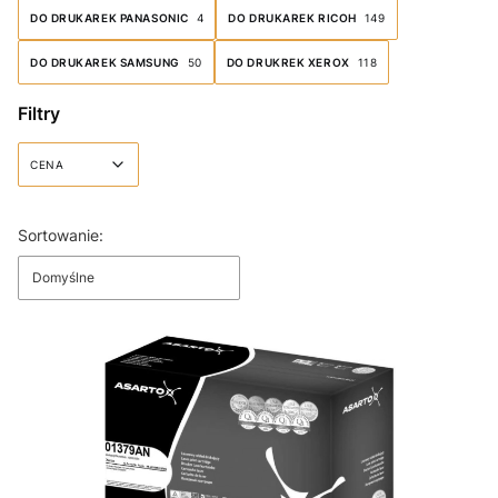
DO DRUKAREK PANASONIC
4
DO DRUKAREK RICOH
149
DO DRUKAREK SAMSUNG
50
DO DRUKREK XEROX
118
Filtry
CENA
Koniec filtrów
Lista produktów
Sortowanie:
Domyślne