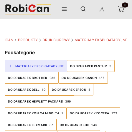
Otwórz wyszukiwarkę
Produk
Szukaj
Menu
Zaloguj się
Koszyk
OBICAN
PRODUKTY
DRUK BIUROWY
MATERIAŁY EKSPLOATACYJNE
Podkategorie
MATERIAŁY EKSPLOATACYJNE
DO DRUKAREK PANTUM
3
DO DRUKAREK BROTHER
236
DO DRUKAREK CANON
157
DO DRUKAREK DELL
10
DO DRUKAREK EPSON
5
DO DRUKAREK HEWLETT PACKARD
399
DO DRUKAREK KONICA MINOLTA
7
DO DRUKAREK KYOCERA
223
DO DRUKAREK LEXMARK
87
DO DRUKAREK OKI
148