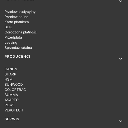
Linki w stopce
Przelew tradycyjny
Przelew online
Karta płatnicza
BLIK
Odroczona płatność
Przedpłata
Leasing
Sprzedaż ratalna
PRODUCENCI
CANON
SHARP
HSM
SUNWOOD
COLORTRAC
SUMMA
ASARTO
ROWE
VEROTECH
SERWIS