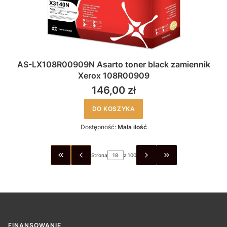
AS-LX108R00909N Asarto toner black zamiennik
Xerox 108R00909
146,00 zł
DO KOSZYKA
Dostępność:
Mała ilość
Strona
z 100
WRÓĆ DO PIERWSZEJ STRONY Z PRODUKTAMI
PRZEJDŹ DO OSTA
FINANSOWANIE