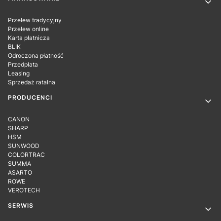
Linki w stopce
Przelew tradycyjny
Przelew online
Karta płatnicza
BLIK
Odroczona płatność
Przedpłata
Leasing
Sprzedaż ratalna
PRODUCENCI
CANON
SHARP
HSM
SUNWOOD
COLORTRAC
SUMMA
ASARTO
ROWE
VEROTECH
SERWIS