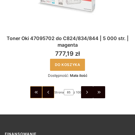
Toner Oki 47095702 do C824/834/844 | 5 000 str. |
magenta
777,19 zł
DO KOSZYKA
Dostępność:
Mała ilość
Strona
z 100
WRÓĆ DO PIERWSZEJ STRONY Z PRODUKTAMI
PRZEJDŹ DO OSTA
FINANSOWANIE