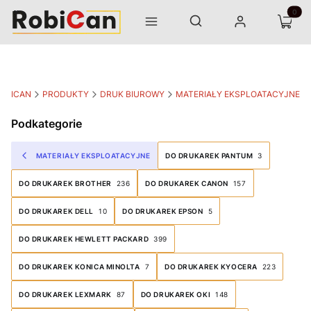
Otwórz wyszukiwarkę
Produk
Szukaj
Menu
Zaloguj się
Koszyk
OBICAN
PRODUKTY
DRUK BIUROWY
MATERIAŁY EKSPLOATACYJNE
Podkategorie
MATERIAŁY EKSPLOATACYJNE
DO DRUKAREK PANTUM
3
DO DRUKAREK BROTHER
236
DO DRUKAREK CANON
157
DO DRUKAREK DELL
10
DO DRUKAREK EPSON
5
DO DRUKAREK HEWLETT PACKARD
399
DO DRUKAREK KONICA MINOLTA
7
DO DRUKAREK KYOCERA
223
DO DRUKAREK LEXMARK
87
DO DRUKAREK OKI
148