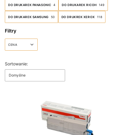
DO DRUKAREK PANASONIC
4
DO DRUKAREK RICOH
149
DO DRUKAREK SAMSUNG
50
DO DRUKREK XEROX
118
Filtry
CENA
Koniec filtrów
Lista produktów
Sortowanie:
Domyślne