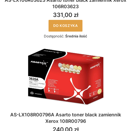
AS-LX106R03623 Asarto toner black zamiennik Xerox
106R03623
331,00 zł
DO KOSZYKA
Dostępność:
Średnia ilość
AS-LX108R00796A Asarto toner black zamiennik
Xerox 108R00796
240,00 zł