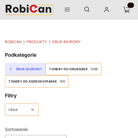
Otwórz wyszukiwarkę
Produk
Szukaj
Menu
Zaloguj się
Koszyk
ROBICAN
PRODUKTY
DRUK BIUROWY
Podkategorie
DRUK BIUROWY
TONERY DO DRUKAREK
1598
TONERY DO KSEROKOPIAREK
166
Filtry
CENA
Koniec filtrów
Lista produktów
Sortowanie: