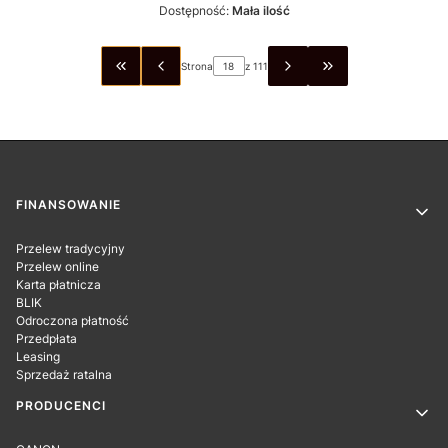
Dostępność:
Mała ilość
Strona
z 111
WRÓĆ DO PIERWSZEJ STRONY Z PRODUKTAMI
PRZEJDŹ DO OSTA
Linki w stopce
FINANSOWANIE
Przelew tradycyjny
Przelew online
Karta płatnicza
BLIK
Odroczona płatność
Przedpłata
Leasing
Sprzedaż ratalna
PRODUCENCI