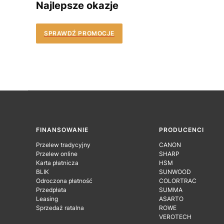
Najlepsze okazje
SPRAWDŹ PROMOCJE
Linki w stopce
FINANSOWANIE
PRODUCENCI
Przelew tradycyjny
CANON
Przelew online
SHARP
Karta płatnicza
HSM
BLIK
SUNWOOD
Odroczona płatność
COLORTRAC
Przedpłata
SUMMA
Leasing
ASARTO
Sprzedaż ratalna
ROWE
VEROTECH