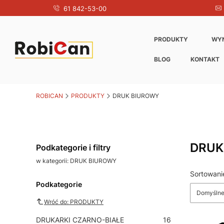
61 842-53-00
PRODUKTY
WY
BLOG
KONTAKT
ROBICAN
PRODUKTY
DRUK BIUROWY
DRUK
Podkategorie i filtry
w kategorii: DRUK BIUROWY
Sortowani
Lista produ
Podkategorie
Domyśln
Wróć do: PRODUKTY
DRUKARKI CZARNO-BIAŁE
16