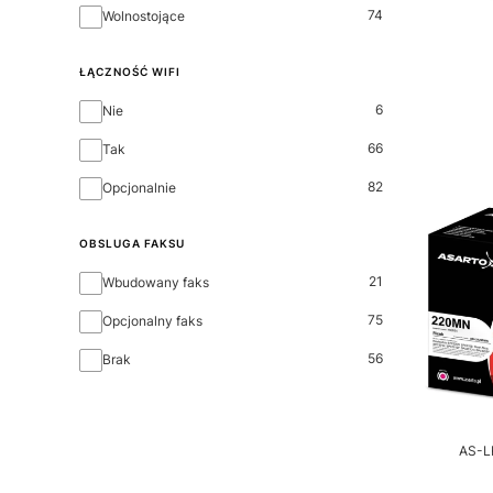
74
Wolnostojące
ŁĄCZNOŚĆ WIFI
Łączność WIFI
6
Nie
66
Tak
82
Opcjonalnie
OBSLUGA FAKSU
Obsluga faksu
21
Wbudowany faks
75
Opcjonalny faks
56
Brak
AS-L