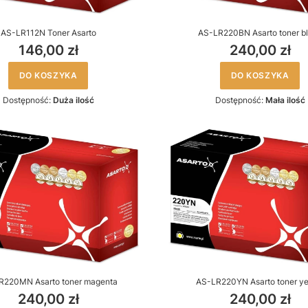
AS-LR112N Toner Asarto
AS-LR220BN Asarto toner b
146,00 zł
240,00 zł
DO KOSZYKA
DO KOSZYKA
Dostępność:
Duża ilość
Dostępność:
Mała ilość
R220MN Asarto toner magenta
AS-LR220YN Asarto toner ye
240,00 zł
240,00 zł