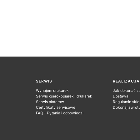
SERWIS
REALIZACJ
Wynajem drukarek
Jak dokonać z
Serwis kserokopiarek i drukarek
Dostawa
Serwis ploterów
Regulamin skle
Certyfikaty serwisowe
Dokonaj zwrot
FAQ - Pytania i odpowiedzi