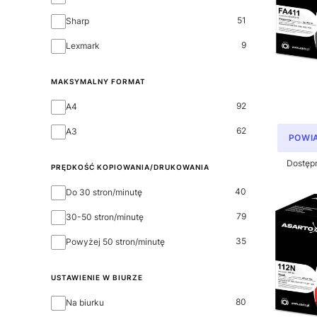
51
Sharp
9
Lexmark
MAKSYMALNY FORMAT
MAKSYMALNY FORMAT
92
A4
62
A3
POWI
Dostęp
PRĘDKOŚĆ KOPIOWANIA/DRUKOWANIA
Prędkość kopiowania/drukowania
40
Do 30 stron/minutę
79
30-50 stron/minutę
35
Powyżej 50 stron/minutę
USTAWIENIE W BIURZE
USTAWIENIE W BIURZE
80
Na biurku