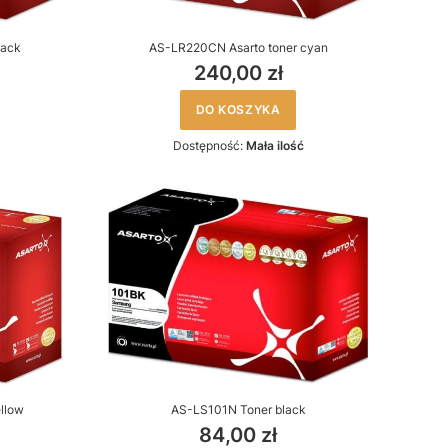
lack
AS-LR220CN Asarto toner cyan
240,00 zł
DO KOSZYKA
Dostępność:
Mała ilość
llow
AS-LS101N Toner black
84,00 zł