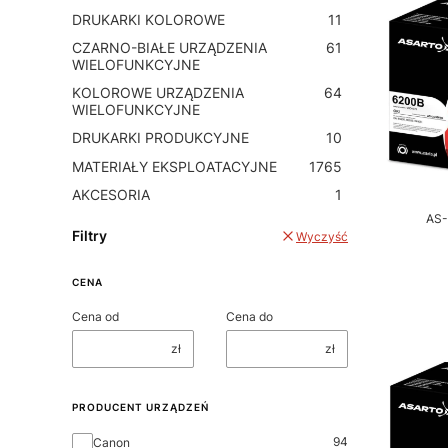
DRUKARKI KOLOROWE
11
CZARNO-BIAŁE URZĄDZENIA
61
WIELOFUNKCYJNE
KOLOROWE URZĄDZENIA
64
WIELOFUNKCYJNE
DRUKARKI PRODUKCYJNE
10
MATERIAŁY EKSPLOATACYJNE
1765
AKCESORIA
1
AS-
Filtry
Wyczyść
CENA
Cena od
Cena do
zł
zł
PRODUCENT URZĄDZEŃ
PRODUCENT URZĄDZEŃ
94
Canon