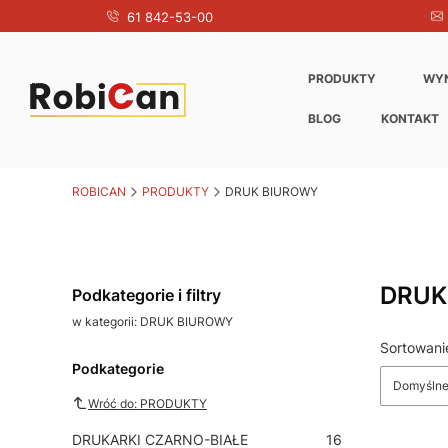
61 842-53-00
PRODUKTY
WY
BLOG
KONTAKT
ROBICAN
PRODUKTY
DRUK BIUROWY
DRUK
Podkategorie i filtry
w kategorii: DRUK BIUROWY
Sortowani
Lista produ
Podkategorie
Domyśln
Wróć do: PRODUKTY
DRUKARKI CZARNO-BIAŁE
16