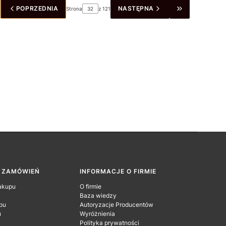
POPRZEDNIA
NASTĘPNA
Strona
z 121
ÓĆ DO PIERWSZEJ STRONY Z PRODUKTAMI
PRZEJDŹ DO 
A ZAMÓWIEŃ
INFORMACJE O FIRMIE
akupu
O firmie
Baza wiedzy
pu
Autoryzacje Producentów
u
Wyróżnienia
Polityka prywatności