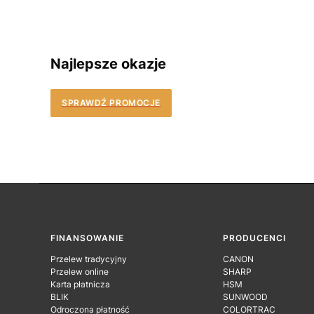
Najlepsze okazje
SPRAWDŹ PROMOCJE
Linki w stopce
FINANSOWANIE
PRODUCENCI
Przelew tradycyjny
CANON
Przelew online
SHARP
Karta płatnicza
HSM
BLIK
SUNWOOD
Odroczona płatność
COLORTRAC