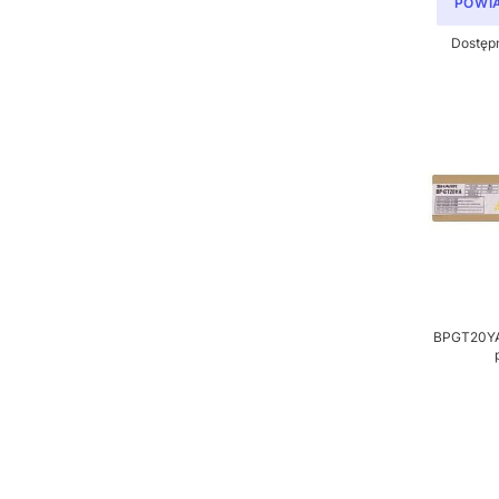
POWI
Dostęp
BPGT20YA -