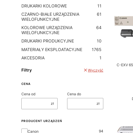
DRUKARKI KOLOROWE
11
CZARNO-BIAŁE URZĄDZENIA
61
WIELOFUNKCYJNE
KOLOROWE URZĄDZENIA
64
WIELOFUNKCYJNE
DRUKARKI PRODUKCYJNE
10
MATERIAŁY EKSPLOATACYJNE
1765
AKCESORIA
1
C-EXV 65 
Filtry
Wyczyść
CENA
Cena od
Cena do
zł
zł
PRODUCENT URZĄDZEŃ
PRODUCENT URZĄDZEŃ
94
Canon