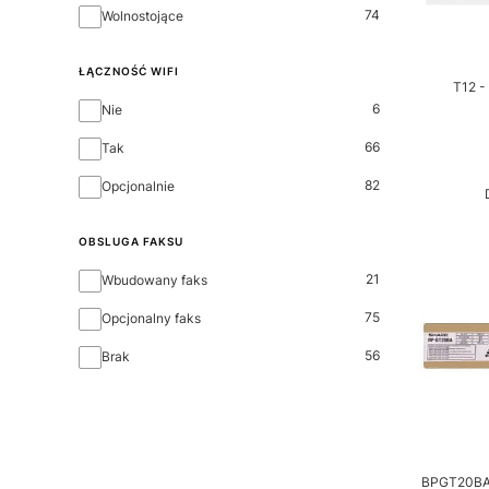
74
Wolnostojące
ŁĄCZNOŚĆ WIFI
T12 -
Łączność WIFI
6
Nie
66
Tak
82
Opcjonalnie
OBSLUGA FAKSU
Obsluga faksu
21
Wbudowany faks
75
Opcjonalny faks
56
Brak
BPGT20BA -