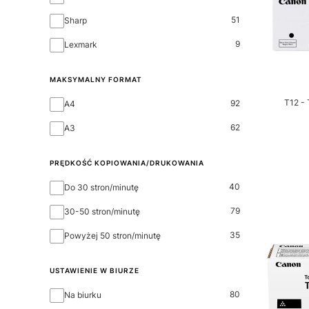
51
Sharp
9
Lexmark
MAKSYMALNY FORMAT
MAKSYMALNY FORMAT
T12 - 
92
A4
62
A3
PRĘDKOŚĆ KOPIOWANIA/DRUKOWANIA
Prędkość kopiowania/drukowania
40
Do 30 stron/minutę
79
30-50 stron/minutę
35
Powyżej 50 stron/minutę
USTAWIENIE W BIURZE
USTAWIENIE W BIURZE
80
Na biurku