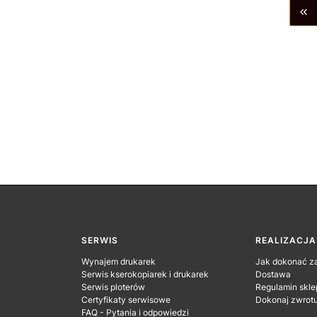
WR
SERWIS
REALIZACJ
Wynajem drukarek
Jak dokonać z
Serwis kserokopiarek i drukarek
Dostawa
Serwis ploterów
Regulamin skle
Certyfikaty serwisowe
Dokonaj zwrot
FAQ - Pytania i odpowiedzi