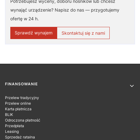
Potrzebujesz wyceny, doboru nośników lub chcesz
wynająć urządzenie? Napisz do nas — przygotujemy
ofertę w 24 h.
Sprawdź wynajem
Skontaktuj się z nami
Linki w stopce
FINANSOWANIE
Przelew tradycyjny
Przelew online
Karta płatnicza
BLIK
Odroczona płatność
Przedpłata
Leasing
Sprzedaż ratalna