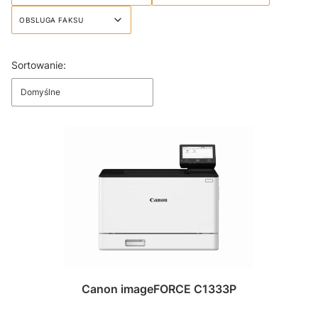
OBSLUGA FAKSU
Koniec filtrów
Lista produktów
Sortowanie:
Domyślne
Canon imageFORCE C1333P