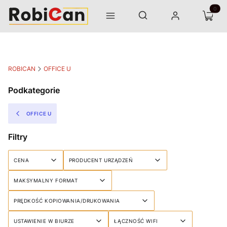
Otwórz wyszukiwarkę
Produk
Szukaj
Menu
Zaloguj się
Koszyk
ROBICAN
OFFICE U
Podkategorie
OFFICE U
Filtry
CENA
PRODUCENT URZĄDZEŃ
MAKSYMALNY FORMAT
PRĘDKOŚĆ KOPIOWANIA/DRUKOWANIA
USTAWIENIE W BIURZE
ŁĄCZNOŚĆ WIFI