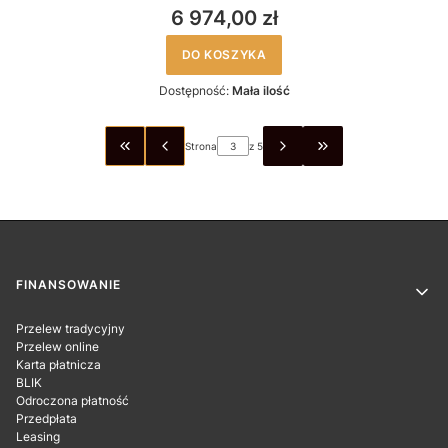
6 974,00 zł
DO KOSZYKA
Dostępność:
Mała ilość
Strona
z 5
WRÓĆ DO PIERWSZEJ STRONY Z PRODUKTAMI
PRZEJDŹ DO OSTAT
Linki w stopce
FINANSOWANIE
Przelew tradycyjny
Przelew online
Karta płatnicza
BLIK
Odroczona płatność
Przedpłata
Leasing