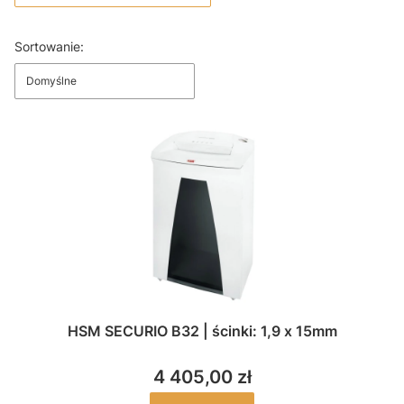
Koniec filtrów
Lista produktów
Sortowanie:
Domyślne
HSM SECURIO B32 | ścinki: 1,9 x 15mm
4 405,00 zł