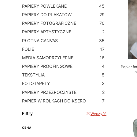
PAPIERY POWLEKANE
45
PAPIERY DO PLAKATÓW
29
PAPIERY FOTOGRAFICZNE
70
PAPIERY ARTYSTYCZNE
2
PŁÓTNA CANVAS
35
FOLIE
17
MEDIA SAMOPRZYLEPNE
16
PAPIERY PROOFINGOWE
4
Papier fo
o
TEKSTYLIA
5
FOTOTAPETY
3
PAPIERY PRZEZROCZYSTE
2
PAPIER W ROLKACH DO KSERO
7
Filtry
Wyczyść
CENA