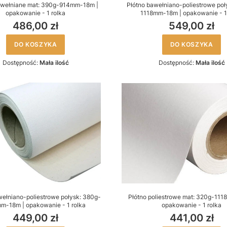
awełniane mat: 390g-914mm-18m |
Płótno bawełniano-poliestrowe poł
opakowanie - 1 rolka
1118mm-18m | opakowanie - 1
486,00 zł
549,00 zł
DO KOSZYKA
DO KOSZYKA
Dostępność:
Mała ilość
Dostępność:
Mała ilość
wełniano-poliestrowe połysk: 380g-
Płótno poliestrowe mat: 320g-11
m-18m | opakowanie - 1 rolka
opakowanie - 1 rolka
449,00 zł
441,00 zł