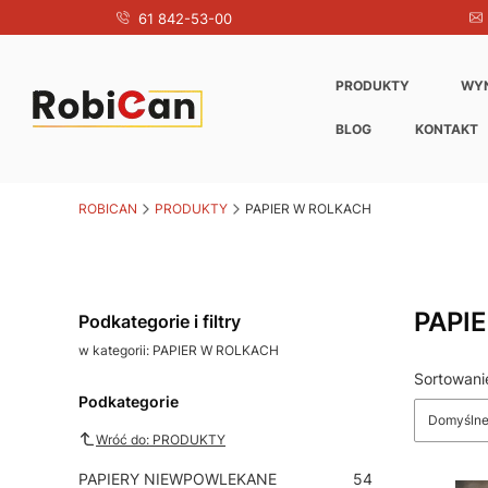
61 842-53-00
PRODUKTY
WY
BLOG
KONTAKT
ROBICAN
PRODUKTY
PAPIER W ROLKACH
PAPI
Podkategorie i filtry
w kategorii: PAPIER W ROLKACH
Sortowani
Lista produ
Podkategorie
Domyśln
Wróć do: PRODUKTY
PAPIERY NIEWPOWLEKANE
54