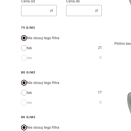
Cena od
Cena do
zł
zł
75 G/M2
Nie stosuj tego filtra
Płótno ba
21
tak
0
nie
80 G/M2
Nie stosuj tego filtra
17
tak
0
nie
90 G/M2
Nie stosuj tego filtra