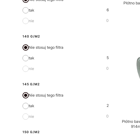
Płótno b
6
tak
0
nie
140 G/M2
Nie stosuj tego filtra
5
tak
0
nie
145 G/M2
Nie stosuj tego filtra
2
tak
0
nie
Płótno ba
914m
150 G/M2