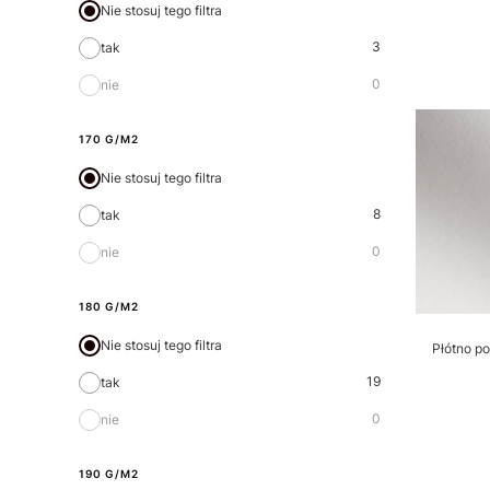
Nie stosuj tego filtra
3
tak
0
nie
170 G/M2
Nie stosuj tego filtra
8
tak
0
nie
180 G/M2
Nie stosuj tego filtra
Płótno p
19
tak
0
nie
190 G/M2