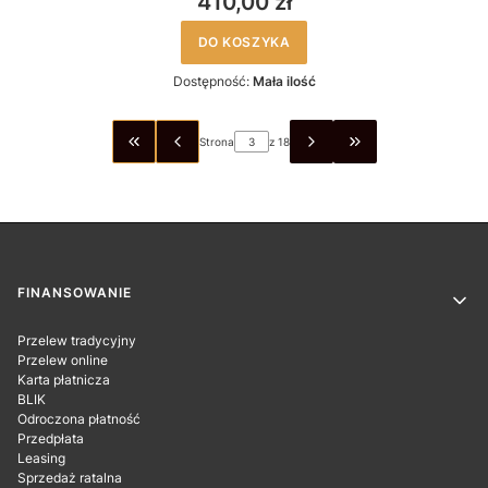
410,00 zł
DO KOSZYKA
Dostępność:
Mała ilość
Strona
z 18
WRÓĆ DO PIERWSZEJ STRONY Z PRODUKTAMI
PRZEJDŹ DO OSTA
Linki w stopce
FINANSOWANIE
Przelew tradycyjny
Przelew online
Karta płatnicza
BLIK
Odroczona płatność
Przedpłata
Leasing
Sprzedaż ratalna