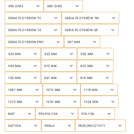
390 G/M2
480 G/M2
SERIA PLOTERÓW TC
SERIA PLOTERÓW TM
SERIA PLOTERÓW TX
SERIA PLOTERÓW GP
SERIA PLOTERÓW PRO
297 MM
420 MM
432 MM
500 MM
594 MM
610 MM
620 MM
700 MM
841 MM
914 MM
1067 MM
1070 MM
1118 MM
1270 MM
1520 MM
1524 MM
MAT
PÓŁPOŁYSK
POŁYSK
SATYNA
PERŁA
PRZEZROCZYSTY