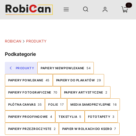
Otwórz wyszukiwarkę
Produk
Szukaj
Menu
Zaloguj się
Koszyk
ROBICAN
PRODUKTY
Podkategorie
PRODUKTY
PAPIERY NIEWPOWLEKANE
54
PAPIERY POWLEKANE
45
PAPIERY DO PLAKATÓW
29
PAPIERY FOTOGRAFICZNE
70
PAPIERY ARTYSTYCZNE
2
PŁÓTNA CANVAS
35
FOLIE
17
MEDIA SAMOPRZYLEPNE
16
PAPIERY PROOFINGOWE
4
TEKSTYLIA
5
FOTOTAPETY
3
PAPIERY PRZEZROCZYSTE
2
PAPIER W ROLKACH DO KSERO
7