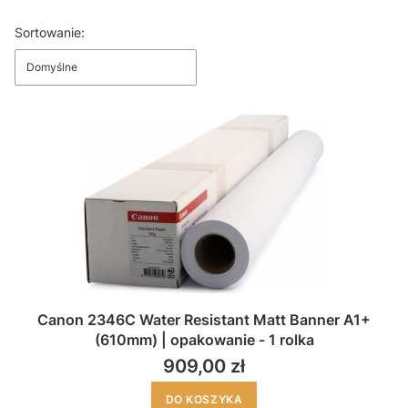
Koniec filtrów
Lista produktów
Sortowanie:
Domyślne
Canon 2346C Water Resistant Matt Banner A1+
(610mm) | opakowanie - 1 rolka
909,00 zł
DO KOSZYKA