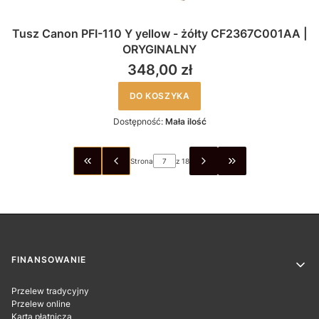
Tusz Canon PFI-110 Y yellow - żółty CF2367C001AA |
ORYGINALNY
348,00 zł
DO KOSZYKA
Dostępność:
Mała ilość
Strona
z 18
WRÓĆ DO PIERWSZEJ STRONY Z PRODUKTAMI
PRZEJDŹ DO OSTA
Linki w stopce
FINANSOWANIE
Przelew tradycyjny
Przelew online
Karta płatnicza