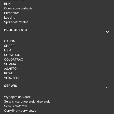
BLIK
Odroczona płatność
Przedpłata
Leasing
Sprzedaż ratalna
PRODUCENCI
CANON
SHARP
HSM
SUNWOOD
COLORTRAC
SUMMA
ASARTO
ROWE
VEROTECH
SERWIS
Wynajem drukarek
Serwis kserokopiarek i drukarek
Serwis ploterów
Certyfikaty serwisowe