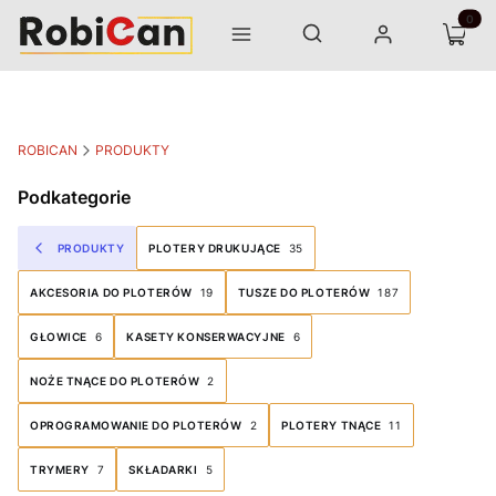
Otwórz wyszukiwarkę
Produk
Szukaj
Menu
Zaloguj się
Koszyk
ROBICAN
PRODUKTY
Podkategorie
PRODUKTY
PLOTERY DRUKUJĄCE
35
AKCESORIA DO PLOTERÓW
19
TUSZE DO PLOTERÓW
187
GŁOWICE
6
KASETY KONSERWACYJNE
6
NOŻE TNĄCE DO PLOTERÓW
2
OPROGRAMOWANIE DO PLOTERÓW
2
PLOTERY TNĄCE
11
TRYMERY
7
SKŁADARKI
5