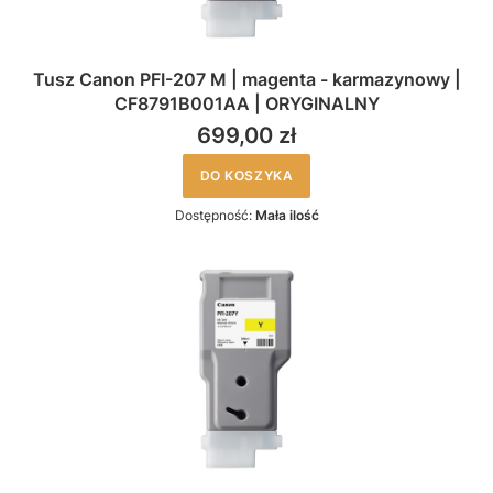
Tusz Canon PFI-207 M | magenta - karmazynowy |
CF8791B001AA | ORYGINALNY
699,00 zł
DO KOSZYKA
Dostępność:
Mała ilość