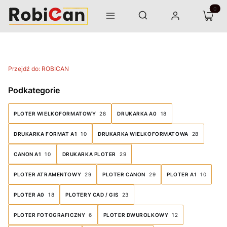
Otwórz wyszukiwarkę
Produk
Szukaj
Menu
Zaloguj się
Koszyk
Przejdź do:
ROBICAN
Podkategorie
PLOTER WIELKOFORMATOWY
28
DRUKARKA A0
18
DRUKARKA FORMAT A1
10
DRUKARKA WIELKOFORMATOWA
28
CANON A1
10
DRUKARKA PLOTER
29
PLOTER ATRAMENTOWY
29
PLOTER CANON
29
PLOTER A1
10
PLOTER A0
18
PLOTERY CAD / GIS
23
PLOTER FOTOGRAFICZNY
6
PLOTER DWUROLKOWY
12