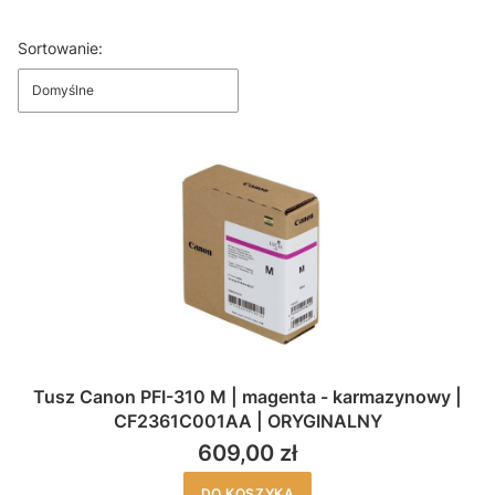
Koniec filtrów
Lista produktów
Sortowanie:
Domyślne
Tusz Canon PFI-310 M | magenta - karmazynowy |
CF2361C001AA | ORYGINALNY
609,00 zł
DO KOSZYKA