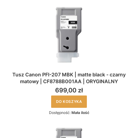
Tusz Canon PFI-207 MBK | matte black - czarny
matowy | CF8788B001AA | ORYGINALNY
699,00 zł
DO KOSZYKA
Dostępność:
Mała ilość