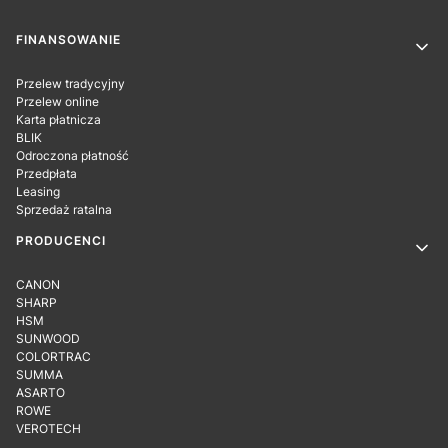
Linki w stopce
FINANSOWANIE
Przelew tradycyjny
Przelew online
Karta płatnicza
BLIK
Odroczona płatność
Przedpłata
Leasing
Sprzedaż ratalna
PRODUCENCI
CANON
SHARP
HSM
SUNWOOD
COLORTRAC
SUMMA
ASARTO
ROWE
VEROTECH