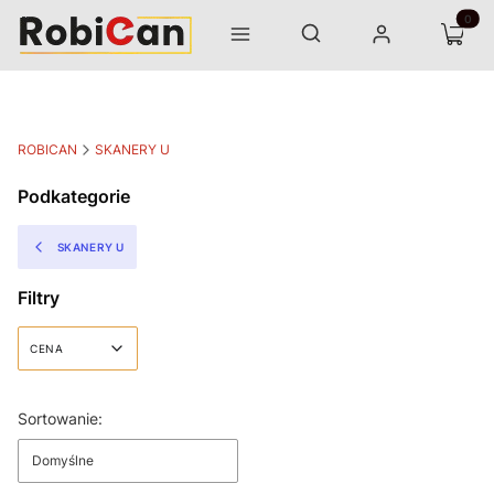
Otwórz wyszukiwarkę
Produk
Szukaj
Menu
Zaloguj się
Koszyk
ROBICAN
SKANERY U
Podkategorie
SKANERY U
Filtry
CENA
Koniec filtrów
Lista produktów
Sortowanie:
Domyślne