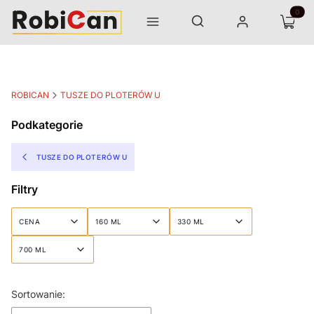
Otwórz wyszukiwarkę
Produk
Szukaj
Menu
Zaloguj się
Koszyk
ROBICAN
TUSZE DO PLOTERÓW U
Podkategorie
TUSZE DO PLOTERÓW U
Filtry
CENA
160 ML
330 ML
700 ML
Koniec filtrów
Lista produktów
Sortowanie: