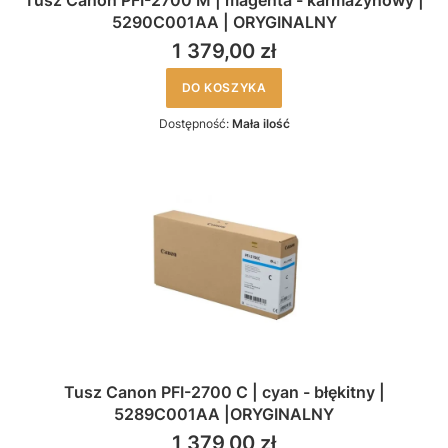
Tusz Canon PFI-2700 M | magenta - karmazynowy |
5290C001AA | ORYGINALNY
1 379,00 zł
DO KOSZYKA
Dostępność:
Mała ilość
Tusz Canon PFI-2700 C | cyan - błękitny |
5289C001AA |ORYGINALNY
1 379,00 zł