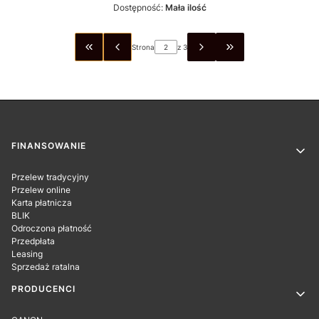
Dostępność:
Mała ilość
Strona
z 3
WRÓĆ DO PIERWSZEJ STRONY Z PRODUKTAMI
PRZEJDŹ DO OSTAT
Linki w stopce
FINANSOWANIE
Przelew tradycyjny
Przelew online
Karta płatnicza
BLIK
Odroczona płatność
Przedpłata
Leasing
Sprzedaż ratalna
PRODUCENCI