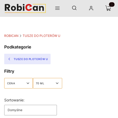
Otwórz wyszukiwarkę
Produk
Szukaj
Menu
Zaloguj się
Koszyk
ROBICAN
TUSZE DO PLOTERÓW U
Podkategorie
TUSZE DO PLOTERÓW U
Filtry
CENA
70 ML
Koniec filtrów
Lista produktów
Sortowanie:
Domyślne