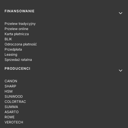
Linki w stopce
FINANSOWANIE
Przelew tradycyjny
Przelew online
Karta płatnicza
BLIK
Odroczona płatność
Przedpłata
Leasing
Sprzedaż ratalna
PRODUCENCI
CANON
SHARP
HSM
SUNWOOD
COLORTRAC
SUMMA
ASARTO
ROWE
VEROTECH