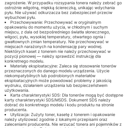
zagrożenie. W przypadku rozsypania tonera należy zebrać go
ostrożnie wilgotną, miękką ściereczką, unikając wdychania
pyłu. Nie używać odkurzacza bez zabezpieczeń przeciw
wybuchowi pyłu.
Przechowywanie: Przechowywać w oryginalnym
opakowaniu do momentu użycia, w chłodnym i suchym
miejscu, z dala od bezpośredniego światła słonecznego,
wilgoci, pyłu, wysokiej temperatury, otwartego ognia i
gwałtownych zmian temperatury. Nie przechowywać w
miejscach narażonych na kondensację pary wodnej.
Niektórych kaset z tonerem nie należy przechowywać w
pozycji pionowej — należy sprawdzić instrukcję dla
konkretnego modelu.
Materiały eksploatacyjne: Zaleca się stosowanie tonerów
przeznaczonych do danego modelu urządzenia. Użycie
niekompatybilnych lub podrobionych materiałów
eksploatacyjnych może powodować problemy z jakością
wydruku, działaniem urządzenia lub bezpieczeństwem
użytkowania.
Karta charakterystyki SDS: Dla tonerów mogą być dostępne
karty charakterystyki SDS/MSDS. Dokument SDS należy
dobrać do konkretnego modelu i kodu produktu na stronie
producenta.
Utylizacja: Zużyty toner, kasetę z tonerem i opakowanie
należy utylizować zgodnie z lokalnymi przepisami oraz
zaleceniami producenta. Nie wrzucać tonera ani pojemników z