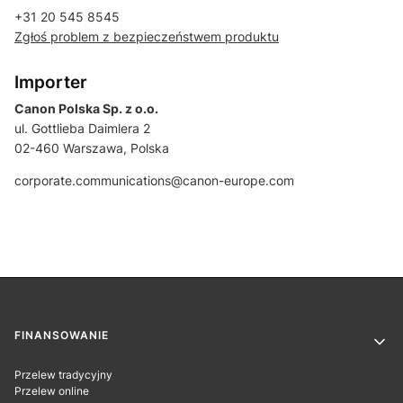
+31 20 545 8545
Zgłoś problem z bezpieczeństwem produktu
Importer
Canon Polska Sp. z o.o.
ul. Gottlieba Daimlera 2
02-460 Warszawa, Polska
corporate.communications@canon-europe.com
Linki w stopce
FINANSOWANIE
Przelew tradycyjny
Przelew online