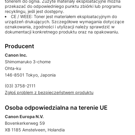
tonerem do ognia. Zużyte materiały eksploatacyjne można
przekazać do odpowiedniego punktu zbiórki lub programu
recyklingu, jeśli jest dostępny.
CE / WEEE: Toner jest materiałem eksploatacyjnym do
urządzeń drukujących. Szczegółowe wymagania dotyczące
oznakowania, zgodności i utylizacji należy sprawdzić w
dokumentacji konkretnego produktu oraz na opakowaniu.
Producent
Canon Inc.
Shimomaruko 3-chome
Ohta-ku
146-8501 Tokyo, Japonia
(03) 3758-2111
Zgłoś problem z bezpieczeństwem produktu
Osoba odpowiedzialna na terenie UE
Canon Europa N.V.
Bovenkerkerweg 59
XB 1185 Amstelveen, Holandia