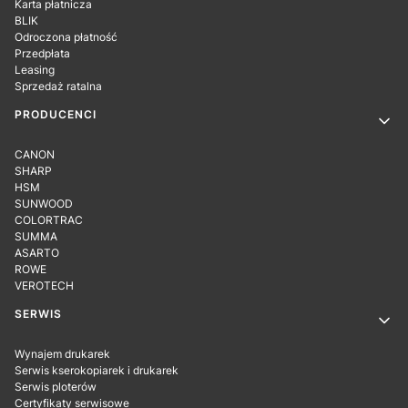
Karta płatnicza
BLIK
Odroczona płatność
Przedpłata
Leasing
Sprzedaż ratalna
PRODUCENCI
CANON
SHARP
HSM
SUNWOOD
COLORTRAC
SUMMA
ASARTO
ROWE
VEROTECH
SERWIS
Wynajem drukarek
Serwis kserokopiarek i drukarek
Serwis ploterów
Certyfikaty serwisowe