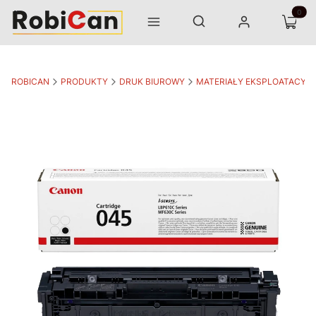
Otwórz wyszukiwarkę
Produk
Szukaj
Menu
Zaloguj się
Koszyk
ROBICAN
PRODUKTY
DRUK BIUROWY
MATERIAŁY EKSPLOATACYJ