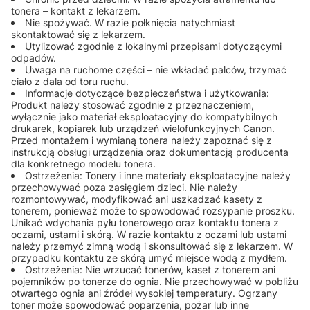
tonera – kontakt z lekarzem.
Nie spożywać. W razie połknięcia natychmiast
skontaktować się z lekarzem.
Utylizować zgodnie z lokalnymi przepisami dotyczącymi
odpadów.
Uwaga na ruchome części – nie wkładać palców, trzymać
ciało z dala od toru ruchu.
Informacje dotyczące bezpieczeństwa i użytkowania:
Produkt należy stosować zgodnie z przeznaczeniem,
wyłącznie jako materiał eksploatacyjny do kompatybilnych
drukarek, kopiarek lub urządzeń wielofunkcyjnych Canon.
Przed montażem i wymianą tonera należy zapoznać się z
instrukcją obsługi urządzenia oraz dokumentacją producenta
dla konkretnego modelu tonera.
Ostrzeżenia: Tonery i inne materiały eksploatacyjne należy
przechowywać poza zasięgiem dzieci. Nie należy
rozmontowywać, modyfikować ani uszkadzać kasety z
tonerem, ponieważ może to spowodować rozsypanie proszku.
Unikać wdychania pyłu tonerowego oraz kontaktu tonera z
oczami, ustami i skórą. W razie kontaktu z oczami lub ustami
należy przemyć zimną wodą i skonsultować się z lekarzem. W
przypadku kontaktu ze skórą umyć miejsce wodą z mydłem.
Ostrzeżenia: Nie wrzucać tonerów, kaset z tonerem ani
pojemników po tonerze do ognia. Nie przechowywać w pobliżu
otwartego ognia ani źródeł wysokiej temperatury. Ogrzany
toner może spowodować poparzenia, pożar lub inne