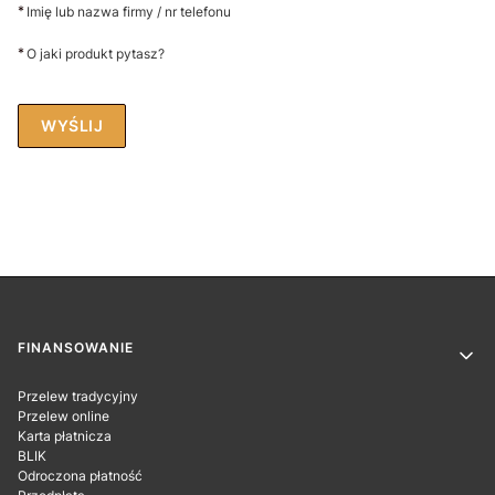
*
Imię lub nazwa firmy / nr telefonu
*
O jaki produkt pytasz?
WYŚLIJ
Linki w stopce
FINANSOWANIE
Przelew tradycyjny
Przelew online
Karta płatnicza
BLIK
Odroczona płatność