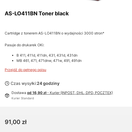
AS-LO411BN Toner black
Cartridge z tonerem AS-LO411BN o wydajności 3000 stron*
Pasuje do drukarek OKi:
B 411, 411d, 411dn, 431, 431d, 431dn
MB 461, 471, 471dnw, 471w, 491, 491dn
Przejdź do pełnego opisu
Czas wysyłki:
24 godziny
Dostawa
od 16,90 zł
- Kurier (INPOST, DHL, DPD, POCZTEX)
Kurier Standard
Cena
91,00 zł