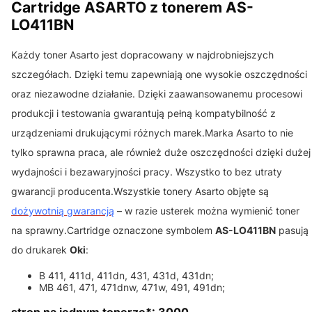
Cartridge ASARTO z tonerem AS-
LO411BN
Każdy toner Asarto jest dopracowany w najdrobniejszych
szczegółach. Dzięki temu zapewniają one wysokie oszczędności
oraz niezawodne działanie. Dzięki zaawansowanemu procesowi
produkcji i testowania gwarantują pełną kompatybilność z
urządzeniami drukującymi różnych marek.Marka Asarto to nie
tylko sprawna praca, ale również duże oszczędności dzięki dużej
wydajności i bezawaryjności pracy. Wszystko to bez utraty
gwarancji producenta.Wszystkie tonery Asarto objęte są
dożywotnią gwarancją
– w razie usterek można wymienić toner
na sprawny.Cartridge oznaczone symbolem
AS-LO411BN
pasują
do drukarek
Oki
:
B 411, 411d, 411dn, 431, 431d, 431dn;
MB 461, 471, 471dnw, 471w, 491, 491dn;
stron na jednym tonerze*: 3000