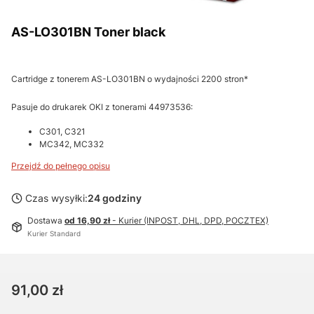
AS-LO301BN Toner black
Cartridge z tonerem AS-LO301BN o wydajności 2200 stron*
Pasuje do drukarek OKI z tonerami 44973536:
C301, C321
MC342, MC332
Przejdź do pełnego opisu
Czas wysyłki:
24 godziny
Dostawa
od 16,90 zł
- Kurier (INPOST, DHL, DPD, POCZTEX)
Kurier Standard
Cena
91,00 zł