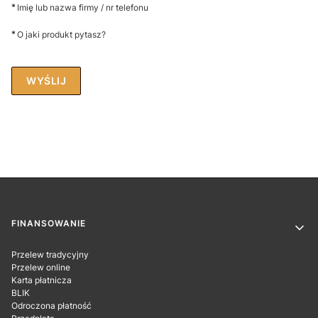
*
Imię lub nazwa firmy / nr telefonu
*
O jaki produkt pytasz?
WYŚLIJ
Linki w stopce
FINANSOWANIE
Przelew tradycyjny
Przelew online
Karta płatnicza
BLIK
Odroczona płatność