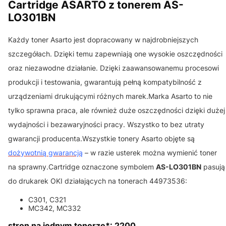
Cartridge ASARTO z tonerem AS-
LO301BN
Każdy toner Asarto jest dopracowany w najdrobniejszych
szczegółach. Dzięki temu zapewniają one wysokie oszczędności
oraz niezawodne działanie. Dzięki zaawansowanemu procesowi
produkcji i testowania, gwarantują pełną kompatybilność z
urządzeniami drukującymi różnych marek.Marka Asarto to nie
tylko sprawna praca, ale również duże oszczędności dzięki dużej
wydajności i bezawaryjności pracy. Wszystko to bez utraty
gwarancji producenta.Wszystkie tonery Asarto objęte są
dożywotnią gwarancją
– w razie usterek można wymienić toner
na sprawny.Cartridge oznaczone symbolem
AS-LO301BN
pasują
do drukarek OKI działających na tonerach 44973536:
C301, C321
MC342, MC332
stron na jednym tonerze*: 2200