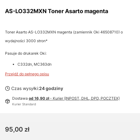
AS-LO332MXN Toner Asarto magenta
Toner Asarto AS-LO332MXN magenta (zamiennik Oki 46508710) o
wydajności 3000 stron*
Pasuje do drukarek Oki:
C332dn, MC363dn
Przejdź do pełnego opisu
Czas wysyłki:
24 godziny
Dostawa
od 16,90 zł
- Kurier (INPOST, DHL, DPD, POCZTEX)
Kurier Standard
Cena
95,00 zł