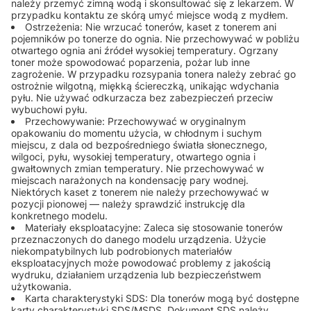
należy przemyć zimną wodą i skonsultować się z lekarzem. W
przypadku kontaktu ze skórą umyć miejsce wodą z mydłem.
Ostrzeżenia: Nie wrzucać tonerów, kaset z tonerem ani
pojemników po tonerze do ognia. Nie przechowywać w pobliżu
otwartego ognia ani źródeł wysokiej temperatury. Ogrzany
toner może spowodować poparzenia, pożar lub inne
zagrożenie. W przypadku rozsypania tonera należy zebrać go
ostrożnie wilgotną, miękką ściereczką, unikając wdychania
pyłu. Nie używać odkurzacza bez zabezpieczeń przeciw
wybuchowi pyłu.
Przechowywanie: Przechowywać w oryginalnym
opakowaniu do momentu użycia, w chłodnym i suchym
miejscu, z dala od bezpośredniego światła słonecznego,
wilgoci, pyłu, wysokiej temperatury, otwartego ognia i
gwałtownych zmian temperatury. Nie przechowywać w
miejscach narażonych na kondensację pary wodnej.
Niektórych kaset z tonerem nie należy przechowywać w
pozycji pionowej — należy sprawdzić instrukcję dla
konkretnego modelu.
Materiały eksploatacyjne: Zaleca się stosowanie tonerów
przeznaczonych do danego modelu urządzenia. Użycie
niekompatybilnych lub podrobionych materiałów
eksploatacyjnych może powodować problemy z jakością
wydruku, działaniem urządzenia lub bezpieczeństwem
użytkowania.
Karta charakterystyki SDS: Dla tonerów mogą być dostępne
karty charakterystyki SDS/MSDS. Dokument SDS należy