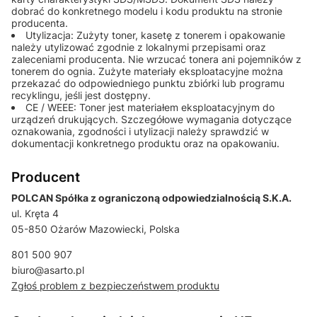
dobrać do konkretnego modelu i kodu produktu na stronie
producenta.
Utylizacja: Zużyty toner, kasetę z tonerem i opakowanie
należy utylizować zgodnie z lokalnymi przepisami oraz
zaleceniami producenta. Nie wrzucać tonera ani pojemników z
tonerem do ognia. Zużyte materiały eksploatacyjne można
przekazać do odpowiedniego punktu zbiórki lub programu
recyklingu, jeśli jest dostępny.
CE / WEEE: Toner jest materiałem eksploatacyjnym do
urządzeń drukujących. Szczegółowe wymagania dotyczące
oznakowania, zgodności i utylizacji należy sprawdzić w
dokumentacji konkretnego produktu oraz na opakowaniu.
Producent
POLCAN Spółka z ograniczoną odpowiedzialnością S.K.A.
ul. Kręta 4
05-850 Ożarów Mazowiecki, Polska
801 500 907
biuro@asarto.pl
Zgłoś problem z bezpieczeństwem produktu