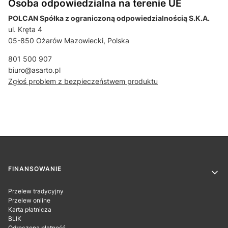
Osoba odpowiedzialna na terenie UE
POLCAN Spółka z ograniczoną odpowiedzialnością S.K.A.
ul. Kręta 4
05-850 Ożarów Mazowiecki, Polska
801 500 907
biuro@asarto.pl
Zgłoś problem z bezpieczeństwem produktu
Linki w stopce
FINANSOWANIE
Przelew tradycyjny
Przelew online
Karta płatnicza
BLIK
Odroczona płatność