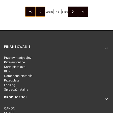
Strona
z 166
WRÓĆ DO PIERWSZEJ STRONY Z PRODUKTAMI
PRZEJDŹ DO OSTA
Linki w stopce
FINANSOWANIE
Przelew tradycyjny
Przelew online
Karta płatnicza
BLIK
Odroczona płatność
Przedpłata
Leasing
Sprzedaż ratalna
PRODUCENCI
CANON
SHARP