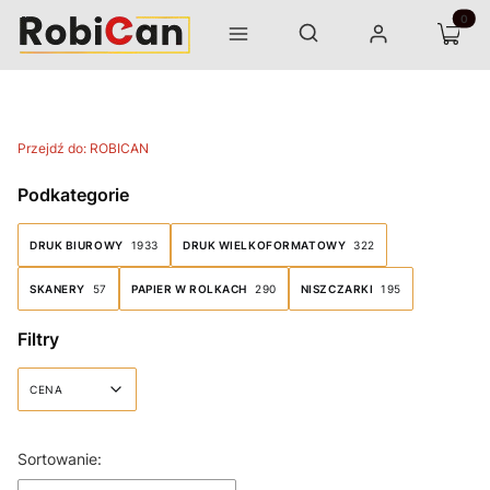
Otwórz wyszukiwarkę
Produk
Szukaj
Menu
Zaloguj się
Koszyk
Przejdź do:
ROBICAN
Podkategorie
DRUK BIUROWY
1933
DRUK WIELKOFORMATOWY
322
SKANERY
57
PAPIER W ROLKACH
290
NISZCZARKI
195
Filtry
CENA
Koniec filtrów
Lista produktów
Sortowanie: