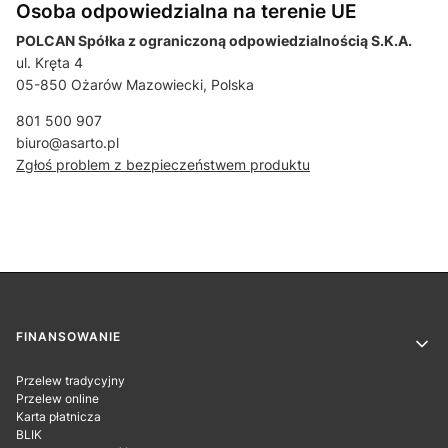
Osoba odpowiedzialna na terenie UE
POLCAN Spółka z ograniczoną odpowiedzialnością S.K.A.
ul. Kręta 4
05-850 Ożarów Mazowiecki, Polska
801 500 907
biuro@asarto.pl
Zgłoś problem z bezpieczeństwem produktu
Linki w stopce
FINANSOWANIE
Przelew tradycyjny
Przelew online
Karta płatnicza
BLIK