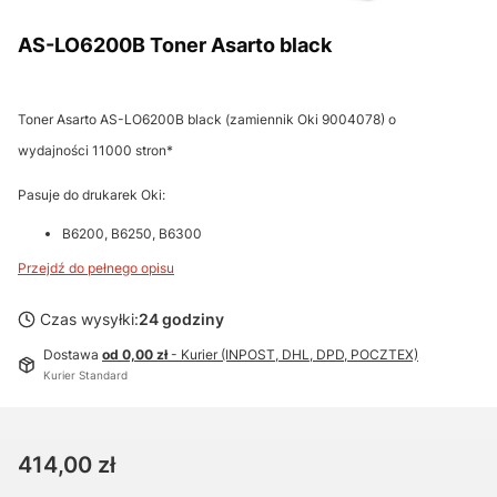
AS-LO6200B Toner Asarto black
Toner Asarto AS-LO6200B black (zamiennik Oki 9004078) o
wydajności 11000 stron*
Pasuje do drukarek Oki:
B6200, B6250, B6300
Przejdź do pełnego opisu
Czas wysyłki:
24 godziny
Dostawa
od 0,00 zł
- Kurier (INPOST, DHL, DPD, POCZTEX)
Kurier Standard
Cena
414,00 zł