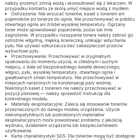
należy przemyć zimną wodą i skonsultować się z lekarzem. W
przypadku kontaktu ze skórą umyć miejsce wodą z mydłem.
Ostrzeżenia: Nie wrzucać tonerów, kaset z tonerem ani
pojemników po tonerze do ognia. Nie przechowywać w pobliżu
otwartego ognia ani źródeł wysokiej temperatury. Ogrzany
toner może spowodować poparzenia, pożar lub inne
zagrożenie. W przypadku rozsypania tonera należy zebrać go
ostrożnie wilgotną, miękką ściereczką, unikając wdychania
pyłu. Nie używać odkurzacza bez zabezpieczeń przeciw
wybuchowi pyłu.
Przechowywanie: Przechowywać w oryginalnym
opakowaniu do momentu użycia, w chłodnym i suchym
miejscu, z dala od bezpośredniego światła słonecznego,
wilgoci, pyłu, wysokiej temperatury, otwartego ognia i
gwałtownych zmian temperatury. Nie przechowywać w
miejscach narażonych na kondensację pary wodnej.
Niektórych kaset z tonerem nie należy przechowywać w
pozycji pionowej — należy sprawdzić instrukcję dla
konkretnego modelu.
Materiały eksploatacyjne: Zaleca się stosowanie tonerów
przeznaczonych do danego modelu urządzenia. Użycie
niekompatybilnych lub podrobionych materiałów
eksploatacyjnych może powodować problemy z jakością
wydruku, działaniem urządzenia lub bezpieczeństwem
użytkowania.
Karta charakterystyki SDS: Dla tonerów mogą być dostępne