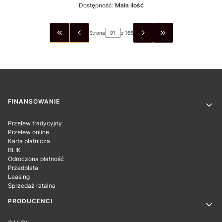
Dostępność:
Mała ilość
Strona
z 166
WRÓĆ DO PIERWSZEJ STRONY Z PRODUKTAMI
PRZEJDŹ DO OSTA
Linki w stopce
FINANSOWANIE
Przelew tradycyjny
Przelew online
Karta płatnicza
BLIK
Odroczona płatność
Przedpłata
Leasing
Sprzedaż ratalna
PRODUCENCI