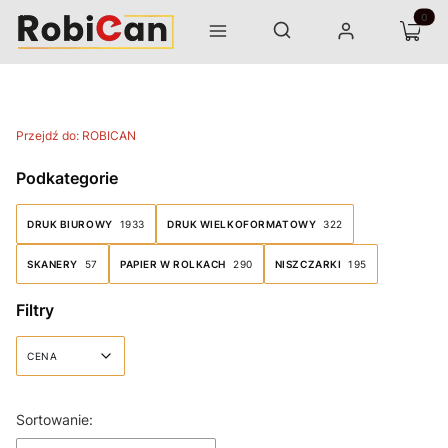
Otwórz wyszukiwarkę
Produk
Szukaj
Menu
Zaloguj się
Koszyk
Przejdź do:
ROBICAN
Podkategorie
DRUK BIUROWY
1933
DRUK WIELKOFORMATOWY
322
SKANERY
57
PAPIER W ROLKACH
290
NISZCZARKI
195
Filtry
CENA
Koniec filtrów
Lista produktów
Sortowanie: