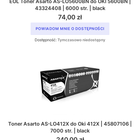
EOL Toner Asarto AS-LO5600BN do OKI 5600BN |
43324408 | 6000 str. | black
74,00 zł
POWIADOM MNIE O DOSTĘPNOŚCI
Dostępność:
Tymczasowo niedostępny
Toner Asarto AS-LO412X do Oki 412X | 45807106 |
7000 str. | black
240,00 zł