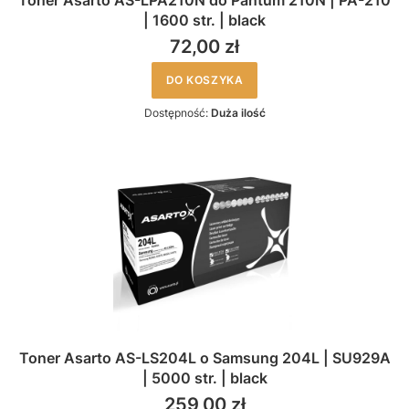
Toner Asarto AS-LPA210N do Pantum 210N | PA-210
| 1600 str. | black
72,00 zł
DO KOSZYKA
Dostępność:
Duża ilość
Toner Asarto AS-LS204L o Samsung 204L | SU929A
| 5000 str. | black
259,00 zł