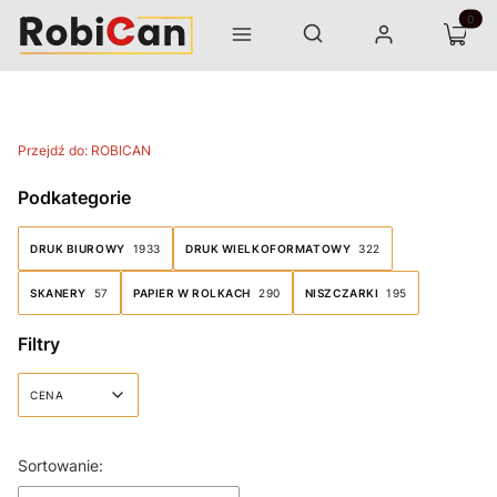
Otwórz wyszukiwarkę
Produk
Szukaj
Menu
Zaloguj się
Koszyk
Przejdź do:
ROBICAN
Podkategorie
DRUK BIUROWY
1933
DRUK WIELKOFORMATOWY
322
SKANERY
57
PAPIER W ROLKACH
290
NISZCZARKI
195
Filtry
CENA
Koniec filtrów
Lista produktów
Sortowanie: