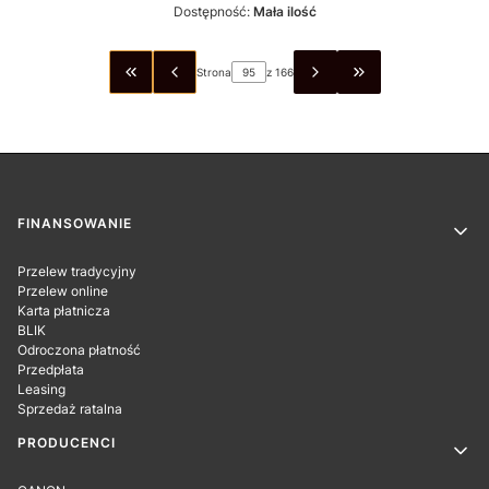
Dostępność:
Mała ilość
Strona
z 166
WRÓĆ DO PIERWSZEJ STRONY Z PRODUKTAMI
PRZEJDŹ DO OSTA
Linki w stopce
FINANSOWANIE
Przelew tradycyjny
Przelew online
Karta płatnicza
BLIK
Odroczona płatność
Przedpłata
Leasing
Sprzedaż ratalna
PRODUCENCI