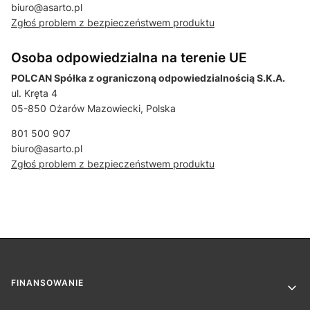
biuro@asarto.pl
Zgłoś problem z bezpieczeństwem produktu
Osoba odpowiedzialna na terenie UE
POLCAN Spółka z ograniczoną odpowiedzialnością S.K.A.
ul. Kręta 4
05-850 Ożarów Mazowiecki, Polska
801 500 907
biuro@asarto.pl
Zgłoś problem z bezpieczeństwem produktu
Linki w stopce
FINANSOWANIE