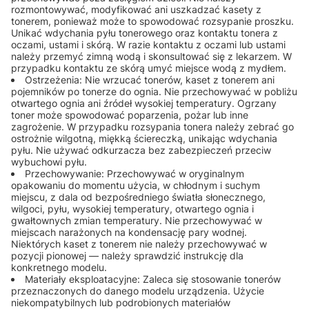
rozmontowywać, modyfikować ani uszkadzać kasety z
tonerem, ponieważ może to spowodować rozsypanie proszku.
Unikać wdychania pyłu tonerowego oraz kontaktu tonera z
oczami, ustami i skórą. W razie kontaktu z oczami lub ustami
należy przemyć zimną wodą i skonsultować się z lekarzem. W
przypadku kontaktu ze skórą umyć miejsce wodą z mydłem.
Ostrzeżenia: Nie wrzucać tonerów, kaset z tonerem ani
pojemników po tonerze do ognia. Nie przechowywać w pobliżu
otwartego ognia ani źródeł wysokiej temperatury. Ogrzany
toner może spowodować poparzenia, pożar lub inne
zagrożenie. W przypadku rozsypania tonera należy zebrać go
ostrożnie wilgotną, miękką ściereczką, unikając wdychania
pyłu. Nie używać odkurzacza bez zabezpieczeń przeciw
wybuchowi pyłu.
Przechowywanie: Przechowywać w oryginalnym
opakowaniu do momentu użycia, w chłodnym i suchym
miejscu, z dala od bezpośredniego światła słonecznego,
wilgoci, pyłu, wysokiej temperatury, otwartego ognia i
gwałtownych zmian temperatury. Nie przechowywać w
miejscach narażonych na kondensację pary wodnej.
Niektórych kaset z tonerem nie należy przechowywać w
pozycji pionowej — należy sprawdzić instrukcję dla
konkretnego modelu.
Materiały eksploatacyjne: Zaleca się stosowanie tonerów
przeznaczonych do danego modelu urządzenia. Użycie
niekompatybilnych lub podrobionych materiałów