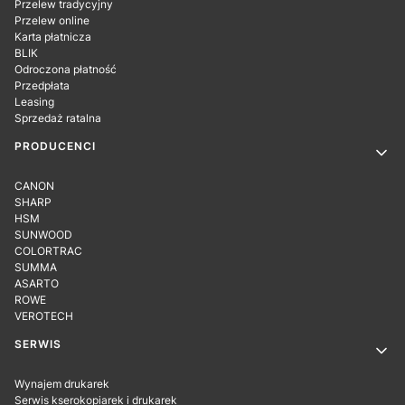
Przelew tradycyjny
Przelew online
Karta płatnicza
BLIK
Odroczona płatność
Przedpłata
Leasing
Sprzedaż ratalna
PRODUCENCI
CANON
SHARP
HSM
SUNWOOD
COLORTRAC
SUMMA
ASARTO
ROWE
VEROTECH
SERWIS
Wynajem drukarek
Serwis kserokopiarek i drukarek