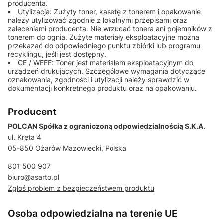
producenta.
Utylizacja: Zużyty toner, kasetę z tonerem i opakowanie
należy utylizować zgodnie z lokalnymi przepisami oraz
zaleceniami producenta. Nie wrzucać tonera ani pojemników z
tonerem do ognia. Zużyte materiały eksploatacyjne można
przekazać do odpowiedniego punktu zbiórki lub programu
recyklingu, jeśli jest dostępny.
CE / WEEE: Toner jest materiałem eksploatacyjnym do
urządzeń drukujących. Szczegółowe wymagania dotyczące
oznakowania, zgodności i utylizacji należy sprawdzić w
dokumentacji konkretnego produktu oraz na opakowaniu.
Producent
POLCAN Spółka z ograniczoną odpowiedzialnością S.K.A.
ul. Kręta 4
05-850 Ożarów Mazowiecki, Polska
801 500 907
biuro@asarto.pl
Zgłoś problem z bezpieczeństwem produktu
Osoba odpowiedzialna na terenie UE