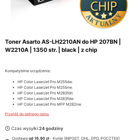
Toner Asarto AS-LH2210AN do HP 207BN |
W2210A | 1350 str. | black | z chip
Kompatybilne urządzenia:
HP Color LaserJet Pro M255dw.
HP Color LaserJet Pro M255nw.
HP Color LaserJet Pro M283fdn
HP Color LaserJet Pro M283fdw
HP Color LaserJet Pro MFP M282nw.
Przejdź do pełnego opisu
Czas wysyłki:
24 godziny
Dostawa
od 16,90 zł
- Kurier (INPOST, DHL, DPD, POCZTEX)