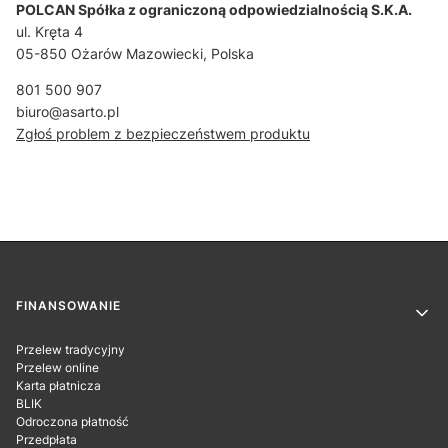
POLCAN Spółka z ograniczoną odpowiedzialnością S.K.A.
ul. Kręta 4
05-850 Ożarów Mazowiecki, Polska
801 500 907
biuro@asarto.pl
Zgłoś problem z bezpieczeństwem produktu
Linki w stopce
FINANSOWANIE
Przelew tradycyjny
Przelew online
Karta płatnicza
BLIK
Odroczona płatność
Przedpłata