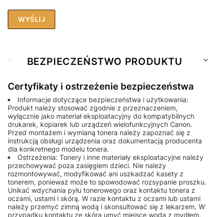
WYŚLIJ
BEZPIECZEŃSTWO PRODUKTU
Certyfikaty i ostrzeżenie bezpieczeństwa
Informacje dotyczące bezpieczeństwa i użytkowania:
Produkt należy stosować zgodnie z przeznaczeniem,
wyłącznie jako materiał eksploatacyjny do kompatybilnych
drukarek, kopiarek lub urządzeń wielofunkcyjnych Canon.
Przed montażem i wymianą tonera należy zapoznać się z
instrukcją obsługi urządzenia oraz dokumentacją producenta
dla konkretnego modelu tonera.
Ostrzeżenia: Tonery i inne materiały eksploatacyjne należy
przechowywać poza zasięgiem dzieci. Nie należy
rozmontowywać, modyfikować ani uszkadzać kasety z
tonerem, ponieważ może to spowodować rozsypanie proszku.
Unikać wdychania pyłu tonerowego oraz kontaktu tonera z
oczami, ustami i skórą. W razie kontaktu z oczami lub ustami
należy przemyć zimną wodą i skonsultować się z lekarzem. W
przypadku kontaktu ze skórą umyć miejsce wodą z mydłem.