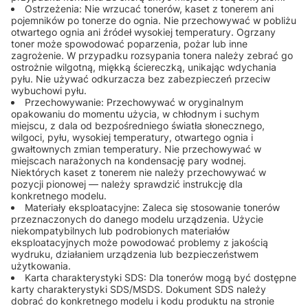
Ostrzeżenia: Nie wrzucać tonerów, kaset z tonerem ani
pojemników po tonerze do ognia. Nie przechowywać w pobliżu
otwartego ognia ani źródeł wysokiej temperatury. Ogrzany
toner może spowodować poparzenia, pożar lub inne
zagrożenie. W przypadku rozsypania tonera należy zebrać go
ostrożnie wilgotną, miękką ściereczką, unikając wdychania
pyłu. Nie używać odkurzacza bez zabezpieczeń przeciw
wybuchowi pyłu.
Przechowywanie: Przechowywać w oryginalnym
opakowaniu do momentu użycia, w chłodnym i suchym
miejscu, z dala od bezpośredniego światła słonecznego,
wilgoci, pyłu, wysokiej temperatury, otwartego ognia i
gwałtownych zmian temperatury. Nie przechowywać w
miejscach narażonych na kondensację pary wodnej.
Niektórych kaset z tonerem nie należy przechowywać w
pozycji pionowej — należy sprawdzić instrukcję dla
konkretnego modelu.
Materiały eksploatacyjne: Zaleca się stosowanie tonerów
przeznaczonych do danego modelu urządzenia. Użycie
niekompatybilnych lub podrobionych materiałów
eksploatacyjnych może powodować problemy z jakością
wydruku, działaniem urządzenia lub bezpieczeństwem
użytkowania.
Karta charakterystyki SDS: Dla tonerów mogą być dostępne
karty charakterystyki SDS/MSDS. Dokument SDS należy
dobrać do konkretnego modelu i kodu produktu na stronie