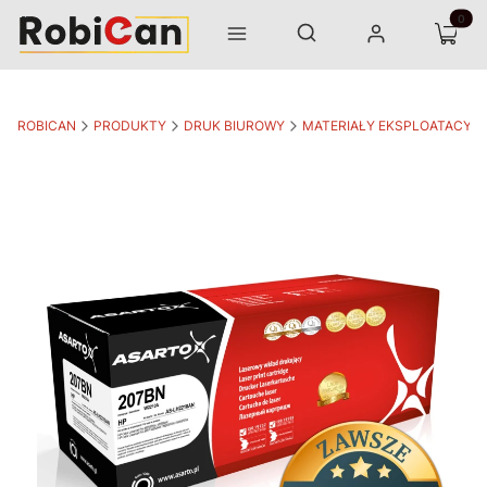
Otwórz wyszukiwarkę
Produk
Szukaj
Menu
Zaloguj się
Koszyk
ROBICAN
PRODUKTY
DRUK BIUROWY
MATERIAŁY EKSPLOATACYJ