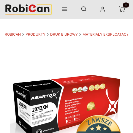
Otwórz wyszukiwarkę
Produk
Szukaj
Menu
Zaloguj się
Koszyk
ROBICAN
PRODUKTY
DRUK BIUROWY
MATERIAŁY EKSPLOATACYJ