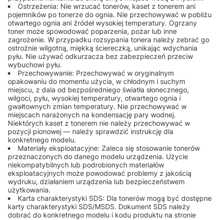
Ostrzeżenia: Nie wrzucać tonerów, kaset z tonerem ani
pojemników po tonerze do ognia. Nie przechowywać w pobliżu
otwartego ognia ani źródeł wysokiej temperatury. Ogrzany
toner może spowodować poparzenia, pożar lub inne
zagrożenie. W przypadku rozsypania tonera należy zebrać go
ostrożnie wilgotną, miękką ściereczką, unikając wdychania
pyłu. Nie używać odkurzacza bez zabezpieczeń przeciw
wybuchowi pyłu.
Przechowywanie: Przechowywać w oryginalnym
opakowaniu do momentu użycia, w chłodnym i suchym
miejscu, z dala od bezpośredniego światła słonecznego,
wilgoci, pyłu, wysokiej temperatury, otwartego ognia i
gwałtownych zmian temperatury. Nie przechowywać w
miejscach narażonych na kondensację pary wodnej.
Niektórych kaset z tonerem nie należy przechowywać w
pozycji pionowej — należy sprawdzić instrukcję dla
konkretnego modelu.
Materiały eksploatacyjne: Zaleca się stosowanie tonerów
przeznaczonych do danego modelu urządzenia. Użycie
niekompatybilnych lub podrobionych materiałów
eksploatacyjnych może powodować problemy z jakością
wydruku, działaniem urządzenia lub bezpieczeństwem
użytkowania.
Karta charakterystyki SDS: Dla tonerów mogą być dostępne
karty charakterystyki SDS/MSDS. Dokument SDS należy
dobrać do konkretnego modelu i kodu produktu na stronie