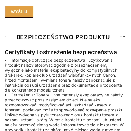
WYŚLIJ
BEZPIECZEŃSTWO PRODUKTU
Certyfikaty i ostrzeżenie bezpieczeństwa
Informacje dotyczące bezpieczeństwa i użytkowania:
Produkt należy stosować zgodnie z przeznaczeniem,
wyłącznie jako materiał eksploatacyjny do kompatybilnych
drukarek, kopiarek lub urządzeń wielofunkcyjnych Canon.
Przed montażem i wymianą tonera należy zapoznać się z
instrukcją obsługi urządzenia oraz dokumentacją producenta
dla konkretnego modelu tonera.
Ostrzeżenia: Tonery i inne materiały eksploatacyjne należy
przechowywać poza zasięgiem dzieci. Nie należy
rozmontowywać, modyfikować ani uszkadzać kasety z
tonerem, ponieważ może to spowodować rozsypanie proszku.
Unikać wdychania pyłu tonerowego oraz kontaktu tonera z
oczami, ustami i skórą. W razie kontaktu z oczami lub ustami
należy przemyć zimną wodą i skonsultować się z lekarzem. W
przypadku kontaktu ze skórą umyć miejsce wodą z mydłem.