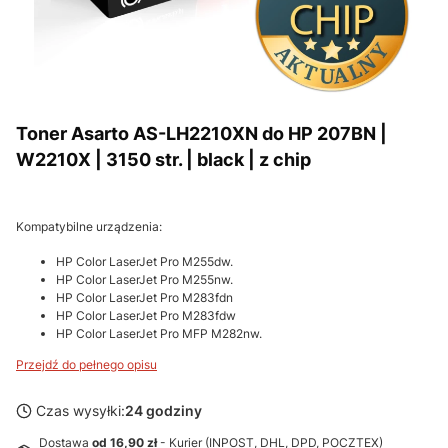
Toner Asarto AS-LH2210XN do HP 207BN |
W2210X | 3150 str. | black | z chip
Kompatybilne urządzenia:
HP Color LaserJet Pro M255dw.
HP Color LaserJet Pro M255nw.
HP Color LaserJet Pro M283fdn
HP Color LaserJet Pro M283fdw
HP Color LaserJet Pro MFP M282nw.
Przejdź do pełnego opisu
Czas wysyłki:
24 godziny
Dostawa
od 16,90 zł
- Kurier (INPOST, DHL, DPD, POCZTEX)