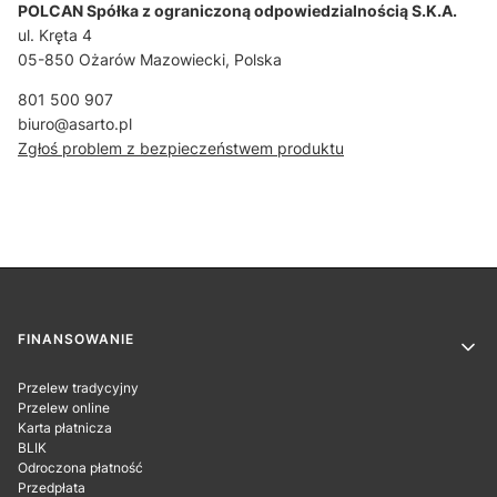
POLCAN Spółka z ograniczoną odpowiedzialnością S.K.A.
ul. Kręta 4
05-850 Ożarów Mazowiecki, Polska
801 500 907
biuro@asarto.pl
Zgłoś problem z bezpieczeństwem produktu
Linki w stopce
FINANSOWANIE
Przelew tradycyjny
Przelew online
Karta płatnicza
BLIK
Odroczona płatność
Przedpłata