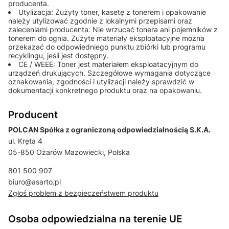
producenta.
Utylizacja: Zużyty toner, kasetę z tonerem i opakowanie
należy utylizować zgodnie z lokalnymi przepisami oraz
zaleceniami producenta. Nie wrzucać tonera ani pojemników z
tonerem do ognia. Zużyte materiały eksploatacyjne można
przekazać do odpowiedniego punktu zbiórki lub programu
recyklingu, jeśli jest dostępny.
CE / WEEE: Toner jest materiałem eksploatacyjnym do
urządzeń drukujących. Szczegółowe wymagania dotyczące
oznakowania, zgodności i utylizacji należy sprawdzić w
dokumentacji konkretnego produktu oraz na opakowaniu.
Producent
POLCAN Spółka z ograniczoną odpowiedzialnością S.K.A.
ul. Kręta 4
05-850 Ożarów Mazowiecki, Polska
801 500 907
biuro@asarto.pl
Zgłoś problem z bezpieczeństwem produktu
Osoba odpowiedzialna na terenie UE