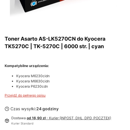
Toner Asarto AS-LK5270CN do Kyocera
TK5270C | TK-5270C | 6000 str. | cyan
Kompatybilne urządzenia:
Kyocera M6230cidn
Kyocera M6630cidn
Kyocera P6230cdn
Przejdź do pełnego opisu
Czas wysyłki:
24 godziny
Dostawa
od 16,90 zł
- Kurier (INPOST, DHL, DPD, POCZTEX)
Kurier Standard