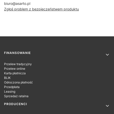
biuro@asarto.pl
Zgłoś problem z bezpieczeństwem produktu
Linki w stopce
FINANSOWANIE
Przelew tradycyjny
Przelew online
Karta płatnicza
BLIK
Odroczona płatność
Przedpłata
Leasing
Sprzedaż ratalna
PRODUCENCI