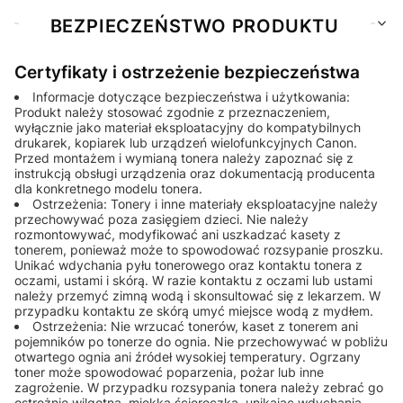
BEZPIECZEŃSTWO PRODUKTU
Certyfikaty i ostrzeżenie bezpieczeństwa
Informacje dotyczące bezpieczeństwa i użytkowania:
Produkt należy stosować zgodnie z przeznaczeniem,
wyłącznie jako materiał eksploatacyjny do kompatybilnych
drukarek, kopiarek lub urządzeń wielofunkcyjnych Canon.
Przed montażem i wymianą tonera należy zapoznać się z
instrukcją obsługi urządzenia oraz dokumentacją producenta
dla konkretnego modelu tonera.
Ostrzeżenia: Tonery i inne materiały eksploatacyjne należy
przechowywać poza zasięgiem dzieci. Nie należy
rozmontowywać, modyfikować ani uszkadzać kasety z
tonerem, ponieważ może to spowodować rozsypanie proszku.
Unikać wdychania pyłu tonerowego oraz kontaktu tonera z
oczami, ustami i skórą. W razie kontaktu z oczami lub ustami
należy przemyć zimną wodą i skonsultować się z lekarzem. W
przypadku kontaktu ze skórą umyć miejsce wodą z mydłem.
Ostrzeżenia: Nie wrzucać tonerów, kaset z tonerem ani
pojemników po tonerze do ognia. Nie przechowywać w pobliżu
otwartego ognia ani źródeł wysokiej temperatury. Ogrzany
toner może spowodować poparzenia, pożar lub inne
zagrożenie. W przypadku rozsypania tonera należy zebrać go
ostrożnie wilgotną, miękką ściereczką, unikając wdychania