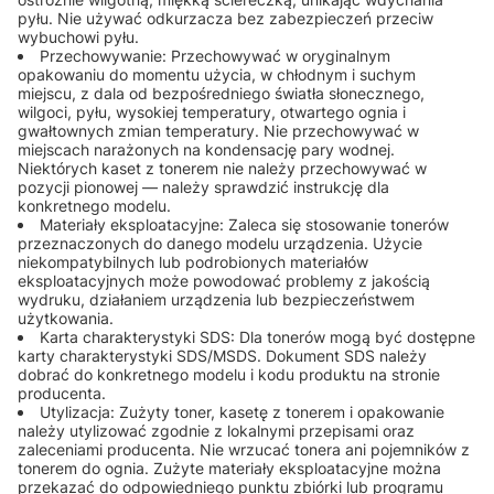
pyłu. Nie używać odkurzacza bez zabezpieczeń przeciw
wybuchowi pyłu.
Przechowywanie: Przechowywać w oryginalnym
opakowaniu do momentu użycia, w chłodnym i suchym
miejscu, z dala od bezpośredniego światła słonecznego,
wilgoci, pyłu, wysokiej temperatury, otwartego ognia i
gwałtownych zmian temperatury. Nie przechowywać w
miejscach narażonych na kondensację pary wodnej.
Niektórych kaset z tonerem nie należy przechowywać w
pozycji pionowej — należy sprawdzić instrukcję dla
konkretnego modelu.
Materiały eksploatacyjne: Zaleca się stosowanie tonerów
przeznaczonych do danego modelu urządzenia. Użycie
niekompatybilnych lub podrobionych materiałów
eksploatacyjnych może powodować problemy z jakością
wydruku, działaniem urządzenia lub bezpieczeństwem
użytkowania.
Karta charakterystyki SDS: Dla tonerów mogą być dostępne
karty charakterystyki SDS/MSDS. Dokument SDS należy
dobrać do konkretnego modelu i kodu produktu na stronie
producenta.
Utylizacja: Zużyty toner, kasetę z tonerem i opakowanie
należy utylizować zgodnie z lokalnymi przepisami oraz
zaleceniami producenta. Nie wrzucać tonera ani pojemników z
tonerem do ognia. Zużyte materiały eksploatacyjne można
przekazać do odpowiedniego punktu zbiórki lub programu