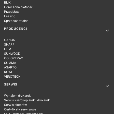
BLIK
Odroczona płatność
Przedpłata
Leasing
Sprzedaż ratalna
PRODUCENCI
CANON
SHARP
HSM
SUNWOOD
COLORTRAC
SUMMA
ASARTO
ROWE
VEROTECH
SERWIS
Wynajem drukarek
Serwis kserokopiarek i drukarek
Serwis ploterów
Certyfikaty serwisowe
FAQ - Pytania i odpowiedzi