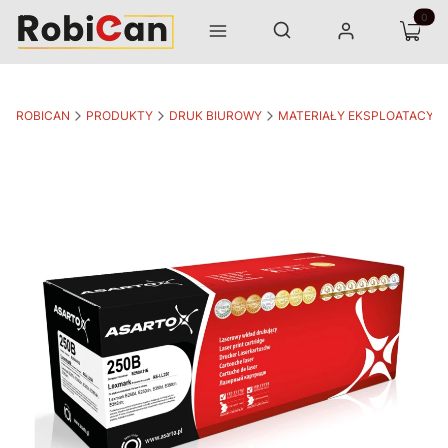
Otwórz wyszukiwarkę
Produk
Szukaj
Menu
Zaloguj się
Koszyk
ROBICAN
PRODUKTY
DRUK BIUROWY
MATERIAŁY EKSPLOATACYJ