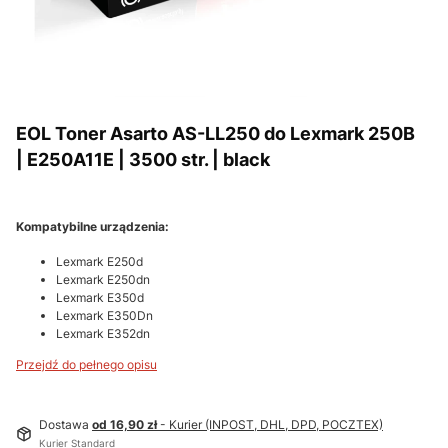
EOL Toner Asarto AS-LL250 do Lexmark 250B
| E250A11E | 3500 str. | black
Kompatybilne urządzenia:
Lexmark E250d
Lexmark E250dn
Lexmark E350d
Lexmark E350Dn
Lexmark E352dn
Przejdź do pełnego opisu
Dostawa
od 16,90 zł
- Kurier (INPOST, DHL, DPD, POCZTEX)
Kurier Standard