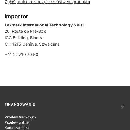
Zgłoś problem z bezpieczeństwem produktu
Importer
Lexmark International Technology S.à.r.l.
20, Route de Pré-Bois
ICC Building, Bloc A
CH-1215 Genève, Szwajcaria
+41 22 710 70 50
Linki w stopce
FINANSOWANIE
Przelew tradycyjny
Przelew online
Karta płatnicza