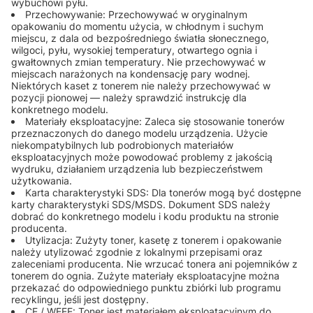
wybuchowi pyłu.
Przechowywanie: Przechowywać w oryginalnym
opakowaniu do momentu użycia, w chłodnym i suchym
miejscu, z dala od bezpośredniego światła słonecznego,
wilgoci, pyłu, wysokiej temperatury, otwartego ognia i
gwałtownych zmian temperatury. Nie przechowywać w
miejscach narażonych na kondensację pary wodnej.
Niektórych kaset z tonerem nie należy przechowywać w
pozycji pionowej — należy sprawdzić instrukcję dla
konkretnego modelu.
Materiały eksploatacyjne: Zaleca się stosowanie tonerów
przeznaczonych do danego modelu urządzenia. Użycie
niekompatybilnych lub podrobionych materiałów
eksploatacyjnych może powodować problemy z jakością
wydruku, działaniem urządzenia lub bezpieczeństwem
użytkowania.
Karta charakterystyki SDS: Dla tonerów mogą być dostępne
karty charakterystyki SDS/MSDS. Dokument SDS należy
dobrać do konkretnego modelu i kodu produktu na stronie
producenta.
Utylizacja: Zużyty toner, kasetę z tonerem i opakowanie
należy utylizować zgodnie z lokalnymi przepisami oraz
zaleceniami producenta. Nie wrzucać tonera ani pojemników z
tonerem do ognia. Zużyte materiały eksploatacyjne można
przekazać do odpowiedniego punktu zbiórki lub programu
recyklingu, jeśli jest dostępny.
CE / WEEE: Toner jest materiałem eksploatacyjnym do