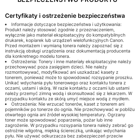
Certyfikaty i ostrzeżenie bezpieczeństwa
Informacje dotyczące bezpieczeństwa i użytkowania:
Produkt należy stosować zgodnie z przeznaczeniem,
wyłącznie jako materiał eksploatacyjny do kompatybilnych
drukarek, kopiarek lub urządzeń wielofunkcyjnych Canon.
Przed montażem i wymianą tonera należy zapoznać się z
instrukcją obsługi urządzenia oraz dokumentacją producenta
dla konkretnego modelu tonera.
Ostrzeżenia: Tonery i inne materiały eksploatacyjne należy
przechowywać poza zasięgiem dzieci. Nie należy
rozmontowywać, modyfikować ani uszkadzać kasety z
tonerem, ponieważ może to spowodować rozsypanie proszku.
Unikać wdychania pyłu tonerowego oraz kontaktu tonera z
oczami, ustami i skórą. W razie kontaktu z oczami lub ustami
należy przemyć zimną wodą i skonsultować się z lekarzem. W
przypadku kontaktu ze skórą umyć miejsce wodą z mydłem.
Ostrzeżenia: Nie wrzucać tonerów, kaset z tonerem ani
pojemników po tonerze do ognia. Nie przechowywać w pobliżu
otwartego ognia ani źródeł wysokiej temperatury. Ogrzany
toner może spowodować poparzenia, pożar lub inne
zagrożenie. W przypadku rozsypania tonera należy zebrać go
ostrożnie wilgotną, miękką ściereczką, unikając wdychania
pyłu. Nie używać odkurzacza bez zabezpieczeń przeciw