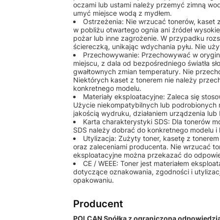
oczami lub ustami należy przemyć zimną wod
umyć miejsce wodą z mydłem.
Ostrzeżenia: Nie wrzucać tonerów, kaset
w pobliżu otwartego ognia ani źródeł wysok
pożar lub inne zagrożenie. W przypadku rozs
ściereczką, unikając wdychania pyłu. Nie u
Przechowywanie: Przechowywać w orygin
miejscu, z dala od bezpośredniego światła sł
gwałtownych zmian temperatury. Nie przech
Niektórych kaset z tonerem nie należy przec
konkretnego modelu.
Materiały eksploatacyjne: Zaleca się st
Użycie niekompatybilnych lub podrobionych
jakością wydruku, działaniem urządzenia lu
Karta charakterystyki SDS: Dla tonerów 
SDS należy dobrać do konkretnego modelu i 
Utylizacja: Zużyty toner, kasetę z tonere
oraz zaleceniami producenta. Nie wrzucać to
eksploatacyjne można przekazać do odpowiedn
CE / WEEE: Toner jest materiałem eksplo
dotyczące oznakowania, zgodności i utylizac
opakowaniu.
Producent
POLCAN Spółka z ograniczoną odpowiedzial