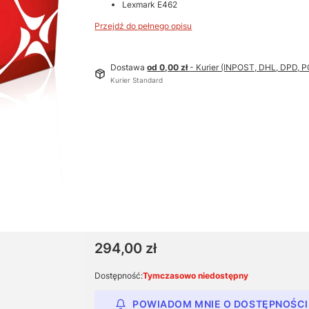
Lexmark E462
Przejdź do pełnego opisu
Dostawa
od 0,00 zł
- Kurier (INPOST, DHL, DPD,
Kurier Standard
Cena
294,00 zł
Dostępność:
Tymczasowo niedostępny
POWIADOM MNIE O DOSTĘPNOŚCI