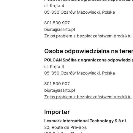
ul. Kręta 4
05-850 Ożarów Mazowiecki, Polska
801 500 907
biuro@asarto.pl
Zgłoś problem z bezpieczeństwem produktu
Osoba odpowiedzialna na tere
POLCAN Spółka z ograniczoną odpowiedzial
ul. Kręta 4
05-850 Ożarów Mazowiecki, Polska
801 500 907
biuro@asarto.pl
Zgłoś problem z bezpieczeństwem produktu
Importer
Lexmark International Technology S.à.r.l.
20, Route de Pré-Bois