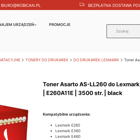
BIURO@ROBICAN.PL
BEZPŁATNA DOSTAWA POW
NAJEM URZĄDZEŃ
PROMOCJE
OATACYJNE
TONERY DO DRUKAREK
DO DRUKAREK LEXMARK
Toner As
Toner Asarto AS-LL260 do Lexmark
| E260A11E | 3500 str. | black
Kompatybilne urządzenia:
Lexmark E260
Lexmark E360
Lexmark E460