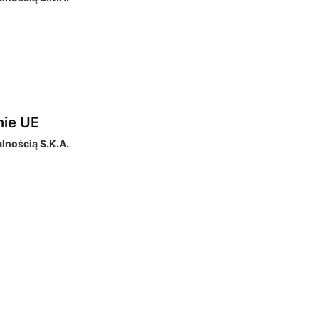
nie UE
nością S.K.A.