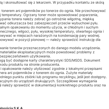
ą i skonsultować się z lekarzem. W przypadku kontaktu ze skórą
 z tonerem ani pojemników po tonerze do ognia. Nie przechowywać
iej temperatury. Ogrzany toner może spowodować poparzenia,
ypania tonera należy zebrać go ostrożnie wilgotną, miękką
żywać odkurzacza bez zabezpieczeń przeciw wybuchowi pyłu.
alnym opakowaniu do momentu użycia, w chłodnym i suchym
onecznego, wilgoci, pyłu, wysokiej temperatury, otwartego ognia i
owywać w miejscach narażonych na kondensację pary wodnej.
howywać w pozycji pionowej — należy sprawdzić instrukcję dla
osowanie tonerów przeznaczonych do danego modelu urządzenia.
 materiałów eksploatacyjnych może powodować problemy z
b bezpieczeństwem użytkowania.
mogą być dostępne karty charakterystyki SDS/MSDS. Dokument
kodu produktu na stronie producenta.
m i opakowanie należy utylizować zgodnie z lokalnymi przepisami
nera ani pojemników z tonerem do ognia. Zużyte materiały
iego punktu zbiórki lub programu recyklingu, jeśli jest dostępny.
atacyjnym do urządzeń drukujących. Szczegółowe wymagania
ji należy sprawdzić w dokumentacji konkretnego produktu oraz na
nością S.K.A.