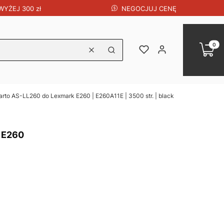
NEGOCJUJ CENĘ
YŻEJ 300 zł
Produk
Koszy
Ulubione
Zaloguj się
Wyczyść
Szukaj
arto AS-LL260 do Lexmark E260 | E260A11E | 3500 str. | black
 E260