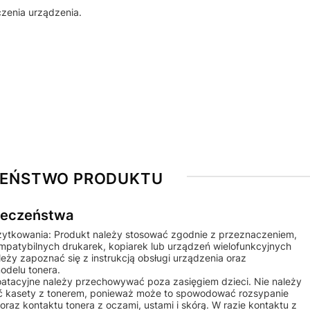
zenia urządzenia.
ZEŃSTWO PRODUKTU
pieczeństwa
żytkowania: Produkt należy stosować zgodnie z przeznaczeniem,
ompatybilnych drukarek, kopiarek lub urządzeń wielofunkcyjnych
ży zapoznać się z instrukcją obsługi urządzenia oraz
odelu tonera.
ploatacyjne należy przechowywać poza zasięgiem dzieci. Nie należy
 kasety z tonerem, ponieważ może to spowodować rozsypanie
raz kontaktu tonera z oczami, ustami i skórą. W razie kontaktu z