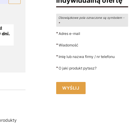
indywidualną ofertę
Obowiązkowe pola oznaczone są symbolem -
*
*
Adres e-mail
*
Wiadomość
*
Imię lub nazwa firmy / nr telefonu
*
O jaki produkt pytasz?
WYŚLIJ
produkty