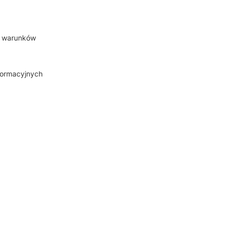
za warunków
nformacyjnych