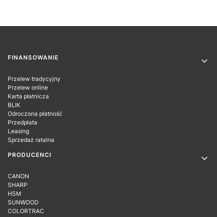
Linki w stopce
FINANSOWANIE
Przelew tradycyjny
Przelew online
Karta płatnicza
BLIK
Odroczona płatność
Przedpłata
Leasing
Sprzedaż ratalna
PRODUCENCI
CANON
SHARP
HSM
SUNWOOD
COLORTRAC