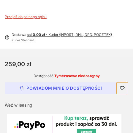
Przejdź do pełnego opisu
Dostawa
od 0,00 zł
- Kurier (INPOST, DHL, DPD, POCZTEX)
Kurier Standard
Cena
259,00 zł
Dostępność:
Tymczasowo niedostępny
POWIADOM MNIE O DOSTĘPNOŚCI
Weź w leasing