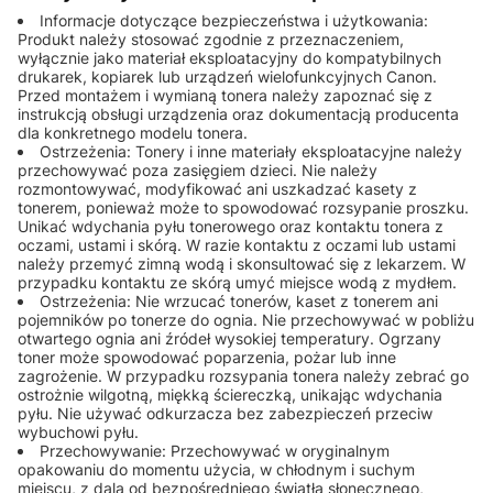
Informacje dotyczące bezpieczeństwa i użytkowania:
Produkt należy stosować zgodnie z przeznaczeniem,
wyłącznie jako materiał eksploatacyjny do kompatybilnych
drukarek, kopiarek lub urządzeń wielofunkcyjnych Canon.
Przed montażem i wymianą tonera należy zapoznać się z
instrukcją obsługi urządzenia oraz dokumentacją producenta
dla konkretnego modelu tonera.
Ostrzeżenia: Tonery i inne materiały eksploatacyjne należy
przechowywać poza zasięgiem dzieci. Nie należy
rozmontowywać, modyfikować ani uszkadzać kasety z
tonerem, ponieważ może to spowodować rozsypanie proszku.
Unikać wdychania pyłu tonerowego oraz kontaktu tonera z
oczami, ustami i skórą. W razie kontaktu z oczami lub ustami
należy przemyć zimną wodą i skonsultować się z lekarzem. W
przypadku kontaktu ze skórą umyć miejsce wodą z mydłem.
Ostrzeżenia: Nie wrzucać tonerów, kaset z tonerem ani
pojemników po tonerze do ognia. Nie przechowywać w pobliżu
otwartego ognia ani źródeł wysokiej temperatury. Ogrzany
toner może spowodować poparzenia, pożar lub inne
zagrożenie. W przypadku rozsypania tonera należy zebrać go
ostrożnie wilgotną, miękką ściereczką, unikając wdychania
pyłu. Nie używać odkurzacza bez zabezpieczeń przeciw
wybuchowi pyłu.
Przechowywanie: Przechowywać w oryginalnym
opakowaniu do momentu użycia, w chłodnym i suchym
miejscu, z dala od bezpośredniego światła słonecznego,