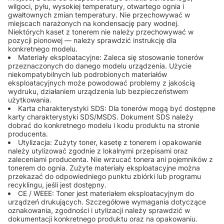
wilgoci, pyłu, wysokiej temperatury, otwartego ognia i
gwałtownych zmian temperatury. Nie przechowywać w
miejscach narażonych na kondensację pary wodnej.
Niektórych kaset z tonerem nie należy przechowywać w
pozycji pionowej — należy sprawdzić instrukcję dla
konkretnego modelu.
Materiały eksploatacyjne: Zaleca się stosowanie tonerów
przeznaczonych do danego modelu urządzenia. Użycie
niekompatybilnych lub podrobionych materiałów
eksploatacyjnych może powodować problemy z jakością
wydruku, działaniem urządzenia lub bezpieczeństwem
użytkowania.
Karta charakterystyki SDS: Dla tonerów mogą być dostępne
karty charakterystyki SDS/MSDS. Dokument SDS należy
dobrać do konkretnego modelu i kodu produktu na stronie
producenta.
Utylizacja: Zużyty toner, kasetę z tonerem i opakowanie
należy utylizować zgodnie z lokalnymi przepisami oraz
zaleceniami producenta. Nie wrzucać tonera ani pojemników z
tonerem do ognia. Zużyte materiały eksploatacyjne można
przekazać do odpowiedniego punktu zbiórki lub programu
recyklingu, jeśli jest dostępny.
CE / WEEE: Toner jest materiałem eksploatacyjnym do
urządzeń drukujących. Szczegółowe wymagania dotyczące
oznakowania, zgodności i utylizacji należy sprawdzić w
dokumentacji konkretnego produktu oraz na opakowaniu.