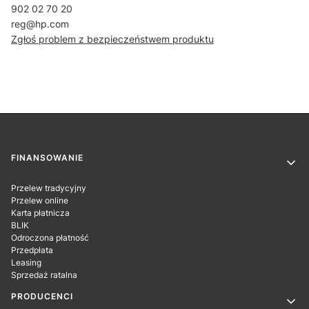
902 02 70 20
reg@hp.com
Zgłoś problem z bezpieczeństwem produktu
Linki w stopce
FINANSOWANIE
Przelew tradycyjny
Przelew online
Karta płatnicza
BLIK
Odroczona płatność
Przedpłata
Leasing
Sprzedaż ratalna
PRODUCENCI