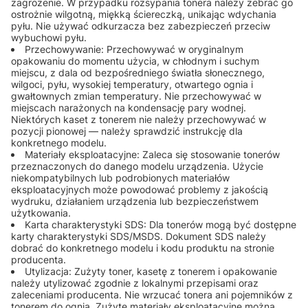
zagrożenie. W przypadku rozsypania tonera należy zebrać go
ostrożnie wilgotną, miękką ściereczką, unikając wdychania
pyłu. Nie używać odkurzacza bez zabezpieczeń przeciw
wybuchowi pyłu.
Przechowywanie: Przechowywać w oryginalnym
opakowaniu do momentu użycia, w chłodnym i suchym
miejscu, z dala od bezpośredniego światła słonecznego,
wilgoci, pyłu, wysokiej temperatury, otwartego ognia i
gwałtownych zmian temperatury. Nie przechowywać w
miejscach narażonych na kondensację pary wodnej.
Niektórych kaset z tonerem nie należy przechowywać w
pozycji pionowej — należy sprawdzić instrukcję dla
konkretnego modelu.
Materiały eksploatacyjne: Zaleca się stosowanie tonerów
przeznaczonych do danego modelu urządzenia. Użycie
niekompatybilnych lub podrobionych materiałów
eksploatacyjnych może powodować problemy z jakością
wydruku, działaniem urządzenia lub bezpieczeństwem
użytkowania.
Karta charakterystyki SDS: Dla tonerów mogą być dostępne
karty charakterystyki SDS/MSDS. Dokument SDS należy
dobrać do konkretnego modelu i kodu produktu na stronie
producenta.
Utylizacja: Zużyty toner, kasetę z tonerem i opakowanie
należy utylizować zgodnie z lokalnymi przepisami oraz
zaleceniami producenta. Nie wrzucać tonera ani pojemników z
tonerem do ognia. Zużyte materiały eksploatacyjne można