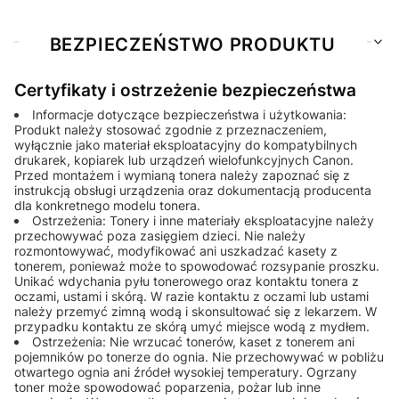
BEZPIECZEŃSTWO PRODUKTU
Certyfikaty i ostrzeżenie bezpieczeństwa
Informacje dotyczące bezpieczeństwa i użytkowania:
Produkt należy stosować zgodnie z przeznaczeniem,
wyłącznie jako materiał eksploatacyjny do kompatybilnych
drukarek, kopiarek lub urządzeń wielofunkcyjnych Canon.
Przed montażem i wymianą tonera należy zapoznać się z
instrukcją obsługi urządzenia oraz dokumentacją producenta
dla konkretnego modelu tonera.
Ostrzeżenia: Tonery i inne materiały eksploatacyjne należy
przechowywać poza zasięgiem dzieci. Nie należy
rozmontowywać, modyfikować ani uszkadzać kasety z
tonerem, ponieważ może to spowodować rozsypanie proszku.
Unikać wdychania pyłu tonerowego oraz kontaktu tonera z
oczami, ustami i skórą. W razie kontaktu z oczami lub ustami
należy przemyć zimną wodą i skonsultować się z lekarzem. W
przypadku kontaktu ze skórą umyć miejsce wodą z mydłem.
Ostrzeżenia: Nie wrzucać tonerów, kaset z tonerem ani
pojemników po tonerze do ognia. Nie przechowywać w pobliżu
otwartego ognia ani źródeł wysokiej temperatury. Ogrzany
toner może spowodować poparzenia, pożar lub inne