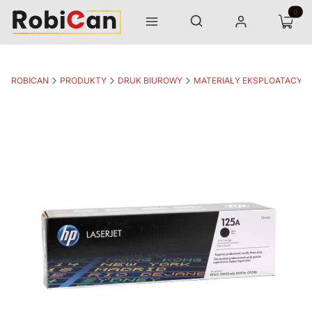
Otwórz wyszukiwarkę
Produk
Szukaj
Menu
Zaloguj się
Koszyk
ROBICAN
PRODUKTY
DRUK BIUROWY
MATERIAŁY EKSPLOATACYJ